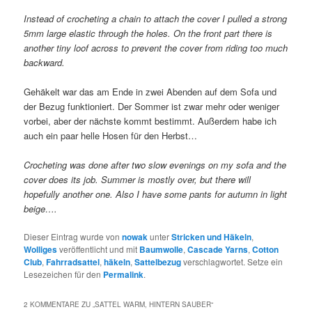
Instead of crocheting a chain to attach the cover I pulled a strong
5mm large elastic through the holes. On the front part there is
another tiny loof across to prevent the cover from riding too much
backward.
Gehäkelt war das am Ende in zwei Abenden auf dem Sofa und
der Bezug funktioniert. Der Sommer ist zwar mehr oder weniger
vorbei, aber der nächste kommt bestimmt. Außerdem habe ich
auch ein paar helle Hosen für den Herbst…
Crocheting was done after two slow evenings on my sofa and the
cover does its job. Summer is mostly over, but there will
hopefully another one. Also I have some pants for autumn in light
beige….
Dieser Eintrag wurde von
nowak
unter
Stricken und Häkeln
,
Wolliges
veröffentlicht und mit
Baumwolle
,
Cascade Yarns
,
Cotton
Club
,
Fahrradsattel
,
häkeln
,
Sattelbezug
verschlagwortet. Setze ein
Lesezeichen für den
Permalink
.
2 KOMMENTARE ZU „
SATTEL WARM, HINTERN SAUBER
“