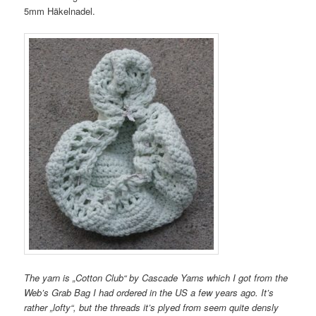
5mm Häkelnadel.
The yarn is „Cotton Club“ by Cascade Yarns which I got from the
Web’s Grab Bag I had ordered in the US a few years ago. It’s
rather „lofty“, but the threads it’s plyed from seem quite densly