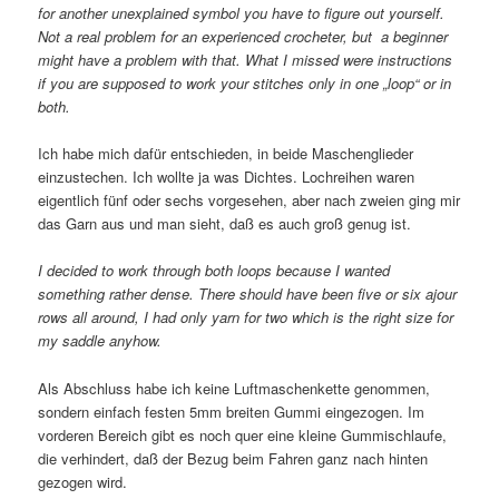
for another unexplained symbol you have to figure out yourself.
Not a real problem for an experienced crocheter, but a beginner
might have a problem with that. What I missed were instructions
if you are supposed to work your stitches only in one „loop“ or in
both.
Ich habe mich dafür entschieden, in beide Maschenglieder
einzustechen. Ich wollte ja was Dichtes. Lochreihen waren
eigentlich fünf oder sechs vorgesehen, aber nach zweien ging mir
das Garn aus und man sieht, daß es auch groß genug ist.
I decided to work through both loops because I wanted
something rather dense. There should have been five or six ajour
rows all around, I had only yarn for two which is the right size for
my saddle anyhow.
Als Abschluss habe ich keine Luftmaschenkette genommen,
sondern einfach festen 5mm breiten Gummi eingezogen. Im
vorderen Bereich gibt es noch quer eine kleine Gummischlaufe,
die verhindert, daß der Bezug beim Fahren ganz nach hinten
gezogen wird.