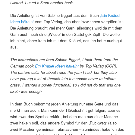
twisted. I used a 5mm crochet hook.
Die Anleitung ist von Sabine Eggert aus dem Buch
„Ein Knäuel
Ideen häkeln“
vom Top Verlag, das aber inzwischen vergriffen ist.
Die Anleitung braucht viel mehr Garn, allerdings wird da mit dem
Garn auch noch eine „Wiese“ in den Sattel geknüpft. Die wollte
ich nicht, daher kam ich mit dem Knäuel, das ich hatte auch gut
aus.
The instructions are from Sabine Eggert, I took them from the
German book
Ein Knäuel Ideen häkeln“
by Top Verlag (OOP).
The pattern calls for about twice the yarn I had, but they also
have you rug a lot of threads into the saddle cover to imitate
grass. I wanted it purely functional, so I did not do that and one
skein was enough.
In dem Buch bekommt jeden Anleitung nur eine Seite und das
merkt man auch. Man kann der Häkelschrift gut folgen, aber es
wird zwar das Symbol erklärt, bei dem man aus einer Masche
zwei häkeln soll, das andere Symbol für den „Rückweg“ (also
zwei Maschen gemeinsam abmaschen – zumindest habe ich das