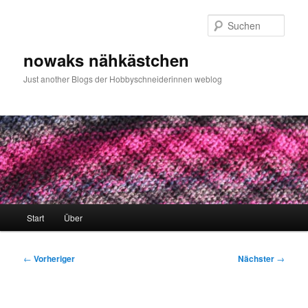
Zum
primären
Such
Inhalt
springen
nowaks nähkästchen
Just another Blogs der Hobbyschneiderinnen weblog
Hauptmenü
Start
Über
Beitragsnavigation
←
Vorheriger
Nächster
→