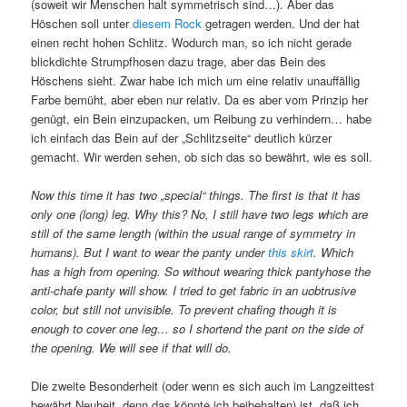
(soweit wir Menschen halt symmetrisch sind…). Aber das
Höschen soll unter
diesem Rock
getragen werden. Und der hat
einen recht hohen Schlitz. Wodurch man, so ich nicht gerade
blickdichte Strumpfhosen dazu trage, aber das Bein des
Höschens sieht. Zwar habe ich mich um eine relativ unauffällig
Farbe bemüht, aber eben nur relativ. Da es aber vom Prinzip her
genügt, ein Bein einzupacken, um Reibung zu verhindern… habe
ich einfach das Bein auf der „Schlitzseite“ deutlich kürzer
gemacht. Wir werden sehen, ob sich das so bewährt, wie es soll.
Now this time it has two „special“ things. The first is that it has
only one (long) leg. Why this? No, I still have two legs which are
still of the same length (within the usual range of symmetry in
humans). But I want to wear the panty under
this skirt
. Which
has a high from opening. So without wearing thick pantyhose the
anti-chafe panty will show. I tried to get fabric in an uobtrusive
color, but still not unvisible. To prevent chafing though it is
enough to cover one leg… so I shortend the pant on the side of
the opening. We will see if that will do.
Die zweite Besonderheit (oder wenn es sich auch im Langzeittest
bewährt Neuheit, denn das könnte ich beibehalten) ist, daß ich