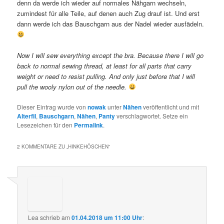
denn da werde ich wieder auf normales Nähgarn wechseln,
zumindest für alle Teile, auf denen auch Zug drauf ist. Und erst
dann werde ich das Bauschgarn aus der Nadel wieder ausfädeln.
Now I will sew everything except the bra. Because there I will go
back to normal sewing thread, at least for all parts that carry
weight or need to resist pulling. And only just before that I will
pull the wooly nylon out of the needle.
Dieser Eintrag wurde von
nowak
unter
Nähen
veröffentlicht und mit
Alterfil
,
Bauschgarn
,
Nähen
,
Panty
verschlagwortet. Setze ein
Lesezeichen für den
Permalink
.
2 KOMMENTARE ZU „
HINKEHÖSCHEN
“
Lea
schrieb
am
01.04.2018 um 11:00 Uhr
: