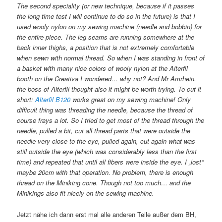
The second speciality (or new technique, because if it passes
the long time test I will continue to do so in the future) is that I
used wooly nylon on my sewing machine (needle and bobbin) for
the entire piece. The leg seams are running somewhere at the
back inner thighs, a position that is not extremely comfortable
when sewn with normal thread. So when I was standing in front of
a basket with many nice colors of wooly nylon at the Alterfil
booth on the Creativa I wondered… why not? And Mr Amrhein,
the boss of Alterfil thought also it might be worth trying. To cut it
short:
Alterfil B120
works great on my sewing machine! Only
difficult thing was threading the needle, because the thread of
course frays a lot. So I tried to get most of the thread through the
needle, pulled a bit, cut all thread parts that were outside the
needle very close to the eye, pulled again, cut again what was
still outside the eye (which was considerably less than the first
time) and repeated that until all fibers were inside the eye. I „lost“
maybe 20cm with that operation. No problem, there is enough
thread on the Miniking cone. Though not too much… and the
Minikings also fit nicely on the sewing machine.
Jetzt nähe ich dann erst mal alle anderen Teile außer dem BH,