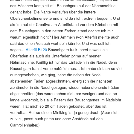
das Höschen komplett mit Bauschgarn auf der Nähmaschine
genäht habe. Die Nähte verlaufen über die hintere
Oberschenkelinnenseite und sind da nicht extrem bequem. Und
als ich auf der Creativa am Alterfilstand vor dem Körbchen mit
dem Bauschgarn in den netten Farben stand dachte ich mir…
warum eigentlich nicht? Herr Amrhein (von Alterfil) meinte auch,
daß das einen Versuch wert sein könnte. Und was soll ich
sagen…
Alterfil B120
Bauschgarn funktionert sowohl als
Oberfaden als auch als Unterfaden prima auf meiner
Nähmaschine. Knifflig ist nur das Einfädeln in die Nadel, denn
Bauschgarn franst vorne natürlich aus… Ich habe einfach so viel
durchgeschoben, wie ging, habe die neben der Nadel
abstehenden Fäden abgeschnitten, energisch die nächsten
Zentimeter in die Nadel gezogen, wieder nebenstehende Fäden
abgeschnitten (das waren schon sichtbar weniger) und das so
lange wiederholt, bis alle Fasern des Bauschgarnes im Nadelöhr
waren. Hat mich so 20 cm Faden gekostet, aber das ist
vertretbar. Auf so einem Miniking ist ja genug drauf. (Aber nicht
zu viel, passt auch prima und ohne Anstände auf den
Garnrollenhalter.)