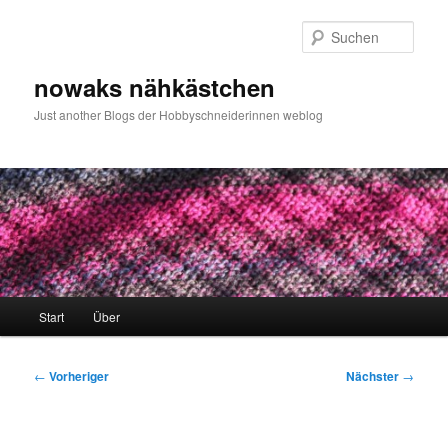
Zum
primären
Such
Inhalt
springen
nowaks nähkästchen
Just another Blogs der Hobbyschneiderinnen weblog
Hauptmenü
Start
Über
Beitragsnavigation
←
Vorheriger
Nächster
→