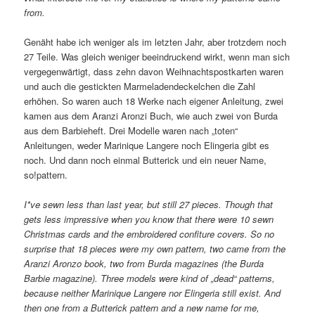
from.
Genäht habe ich weniger als im letzten Jahr, aber trotzdem noch
27 Teile. Was gleich weniger beeindruckend wirkt, wenn man sich
vergegenwärtigt, dass zehn davon Weihnachtspostkarten waren
und auch die gestickten Marmeladendeckelchen die Zahl
erhöhen. So waren auch 18 Werke nach eigener Anleitung, zwei
kamen aus dem Aranzi Aronzi Buch, wie auch zwei von Burda
aus dem Barbieheft. Drei Modelle waren nach „toten“
Anleitungen, weder Marinique Langere noch Elingeria gibt es
noch. Und dann noch einmal Butterick und ein neuer Name,
so!pattern.
I*ve sewn less than last year, but still 27 pieces. Though that
gets less impressive when you know that there were 10 sewn
Christmas cards and the embroidered confiture covers. So no
surprise that 18 pieces were my own pattern, two came from the
Aranzi Aronzo book, two from Burda magazines (the Burda
Barbie magazine). Three models were kind of „dead“ patterns,
because neither Marinique Langere nor Elingeria still exist. And
then one from a Butterick pattern and a new name for me,