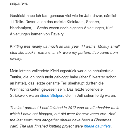
so!pattern.
Gestrickt habe ich fast genauso viel wie im Jahr davor, nämlich
11 Teile. Davon auch das meiste Kleinkram, Socken,
Handstulpen,… Sechs waren nach eigenen Anleitungen, fünf
Anleitungen kamen von Ravelry.
Knitting was nearly us much as last year, 11 items. Mostly small
stuff like socks, mittens,… six were my pattern, five came from
ravelry.
Mein letztes vollendete Kleidungsstück war eine schulterfreie
Tunika, die ich noch nicht gebloggt habe (aber Silverster schon
an hatte!), das letzte genähte Teil überhaupt dürften die
Weihnachtskarten gewesen sein. Das letzte vollendete
Strickwerk waren
diese Stulpen
, die im Juli schon fertig waren.
The last garment I had finished in 2017 was an off shoulder tunic
which I have not blogged, but did wear for new years eve. And
the last sewn item altogether should have been a Christmas
card. The last finished knitting project were
ithese gauntlets
,