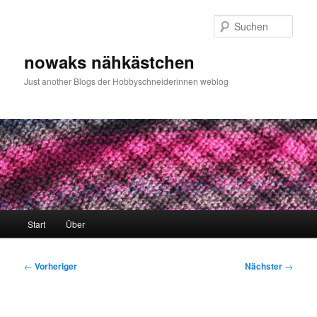
Zum
primären
Such
Inhalt
springen
nowaks nähkästchen
Just another Blogs der Hobbyschneiderinnen weblog
Hauptmenü
Start
Über
Beitragsnavigation
←
Vorheriger
Nächster
→