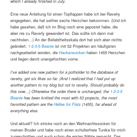
which I already finished in July.
Eine neue Anleitung für einen Topflappen habe ich bei Ravelry
eingegeben, die hat seither sechs Herzchen bekommen. (Und ich
habe gesehen, daß ich im Blog noch eine gepostet habe, die
aber nie zu Raverly gewandert ist. Das sollte ich dann mal
nachholen…) An der Beliebtheitsskala dort hat sich aber nichts
geändert,
1-2-3-5 Beanie
ist mit 52 Projekten am häufigsten
nachgearbeitet worden, die
Hackensocken
haben 1455 Herzchen
und liegen damit unangefochten vorne.
I’ve added one new pattern for a potholder to the database of
ravelry, got six likes so far. (And I realized that I had put up
another pattern to my blog but not to ravelry. Should probably do
this now…) Otherwise the order there is unchanged, the
1-2-3-5
Beanie
has been knitted the most with 53 projects, the most
favorited pattern are the
Helles for Flats
(1455), far ahead of
everything else.
Und aktuell? Ich stricke noch an den Weihnachtssocken für
meinen Bruder und habe noch einen schulterfreie Tunika für mich
zugeschnitten und auch schon die ersten Nähte gemacht. Das