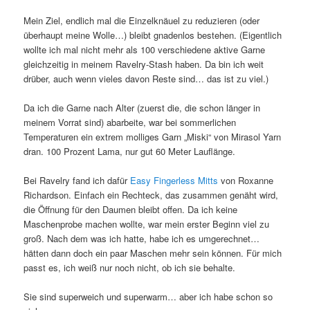
Mein Ziel, endlich mal die Einzelknäuel zu reduzieren (oder
überhaupt meine Wolle…) bleibt gnadenlos bestehen. (Eigentlich
wollte ich mal nicht mehr als 100 verschiedene aktive Garne
gleichzeitig in meinem Ravelry-Stash haben. Da bin ich weit
drüber, auch wenn vieles davon Reste sind… das ist zu viel.)
Da ich die Garne nach Alter (zuerst die, die schon länger in
meinem Vorrat sind) abarbeite, war bei sommerlichen
Temperaturen ein extrem molliges Garn „Miski“ von Mirasol Yarn
dran. 100 Prozent Lama, nur gut 60 Meter Lauflänge.
Bei Ravelry fand ich dafür
Easy Fingerless Mitts
von Roxanne
Richardson. Einfach ein Rechteck, das zusammen genäht wird,
die Öffnung für den Daumen bleibt offen. Da ich keine
Maschenprobe machen wollte, war mein erster Beginn viel zu
groß. Nach dem was ich hatte, habe ich es umgerechnet…
hätten dann doch ein paar Maschen mehr sein können. Für mich
passt es, ich weiß nur noch nicht, ob ich sie behalte.
Sie sind superweich und superwarm… aber ich habe schon so