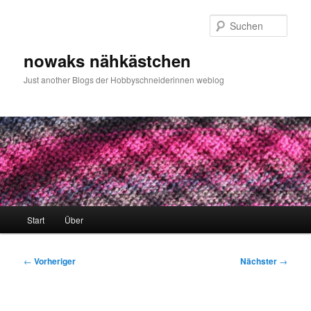
Zum
primären
Such
Inhalt
springen
nowaks nähkästchen
Just another Blogs der Hobbyschneiderinnen weblog
Hauptmenü
Start
Über
Beitragsnavigation
←
Vorheriger
Nächster
→