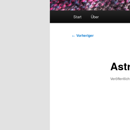
Hauptmenü
Start
Über
Beitragsnavigation
←
Vorheriger
Ast
Veröffentlic