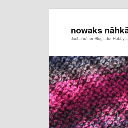
Zum
primären
Inhalt
nowaks nähk
springen
Just another Blogs der Hobbys