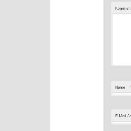
Komment
Name
E-Mail-A