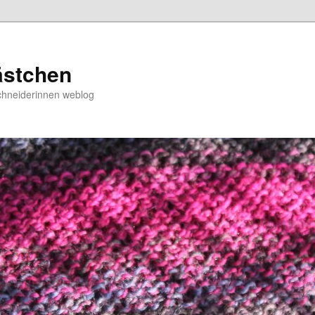
ästchen
chneiderinnen weblog