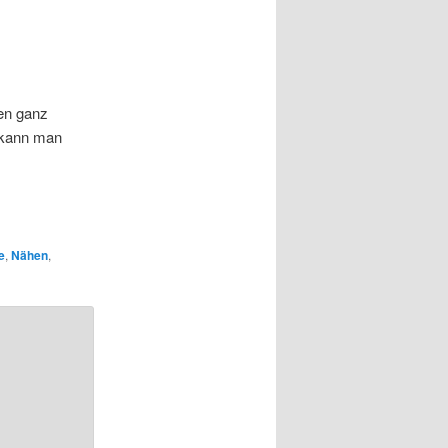
nen ganz
, kann man
e
,
Nähen
,