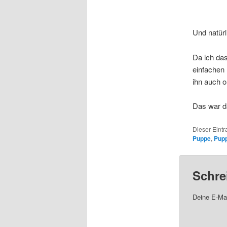
Und natürl
Da ich das
einfachen 
ihn auch 
Das war da
Dieser Eint
Puppe
,
Pupp
Schre
Deine E-Mai