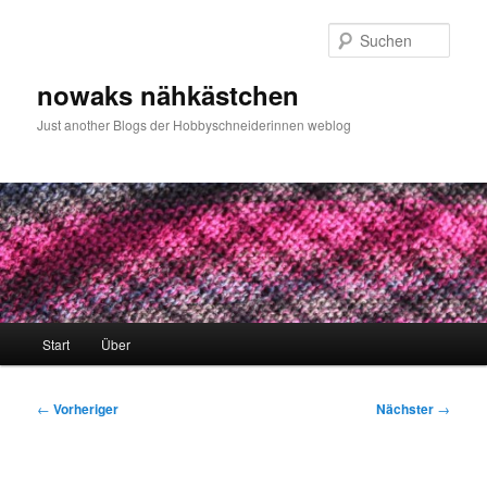
Zum
primären
Such
Inhalt
springen
nowaks nähkästchen
Just another Blogs der Hobbyschneiderinnen weblog
Hauptmenü
Start
Über
Beitragsnavigation
←
Vorheriger
Nächster
→