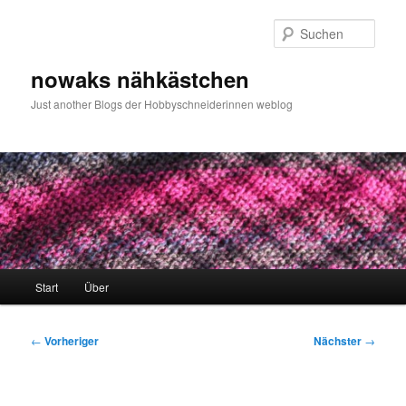
Zum
primären
Such
Inhalt
springen
nowaks nähkästchen
Just another Blogs der Hobbyschneiderinnen weblog
Hauptmenü
Start
Über
Beitragsnavigation
←
Vorheriger
Nächster
→