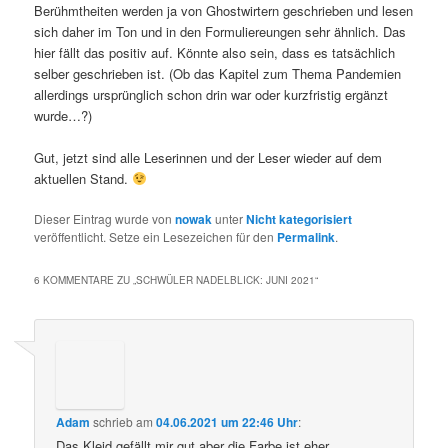
Berühmtheiten werden ja von Ghostwirtern geschrieben und lesen
sich daher im Ton und in den Formuliereungen sehr ähnlich. Das
hier fällt das positiv auf. Könnte also sein, dass es tatsächlich
selber geschrieben ist. (Ob das Kapitel zum Thema Pandemien
allerdings ursprünglich schon drin war oder kurzfristig ergänzt
wurde…?)
Gut, jetzt sind alle Leserinnen und der Leser wieder auf dem
aktuellen Stand.
Dieser Eintrag wurde von
nowak
unter
Nicht kategorisiert
veröffentlicht. Setze ein Lesezeichen für den
Permalink
.
6 KOMMENTARE ZU „
SCHWÜLER NADELBLICK: JUNI 2021
“
Adam
schrieb
am
04.06.2021 um 22:46 Uhr
:
Das Kleid gefällt mir gut aber die Farbe ist eher