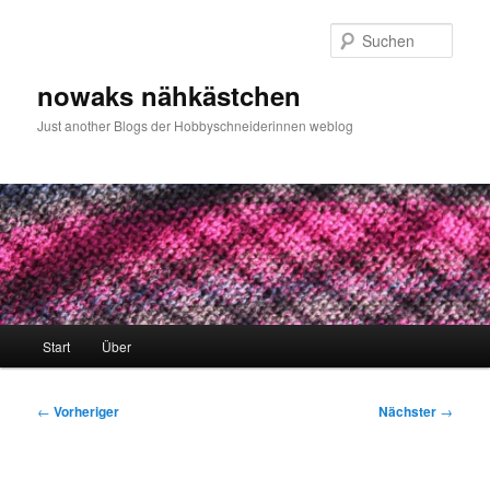
Zum
primären
Such
Inhalt
springen
nowaks nähkästchen
Just another Blogs der Hobbyschneiderinnen weblog
Hauptmenü
Start
Über
Beitragsnavigation
←
Vorheriger
Nächster
→