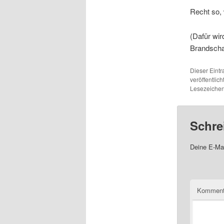
Recht so, 
(Dafür wi
Brandsch
Dieser Eint
veröffentlich
Lesezeichen
Schre
Deine E-Mai
Komment