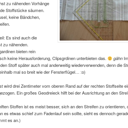
achst zu nähenden Vorhänge
ade Stoffstücke säumen.
usel, keine Bändchen,
eifen.
il: Es sind auch die
st zu nähenden.
ardinen bieten rein
sch keine Herausforderung, Clipsgrdinen unterbieten das.
gähn
Im
den Stoff später auch mal anderweitig wiederverwenden, denn die St
neinhalb mal so breit wie der Fensterflügel… :o)
st wird drei Zentimeter vom oberen Rand auf der rechten Stoffseite e
gezogen. Ein großes Geodreieck hilft bei der Ausrichtung an den Strei
eiften Stoffen ist es meist besser, sich an den Streifen zu orientieren,
n es etwas schief zum Fadenlauf sein sollte, sieht es dennoch gera
mmt es an.)