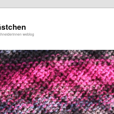
ästchen
chneiderinnen weblog