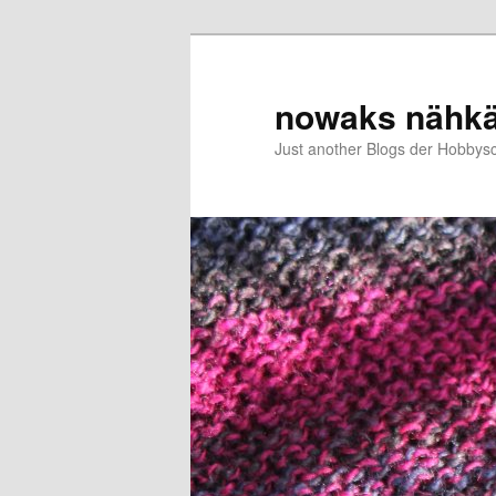
Zum
primären
Inhalt
nowaks nähk
springen
Just another Blogs der Hobbys