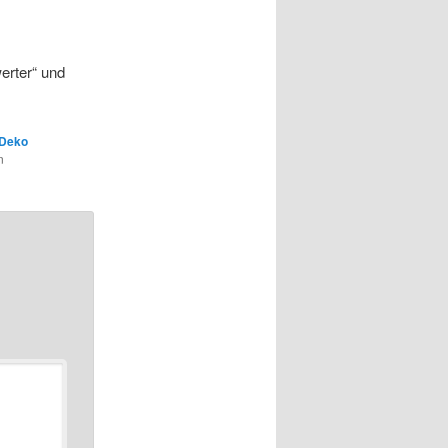
erter“ und
 Deko
n