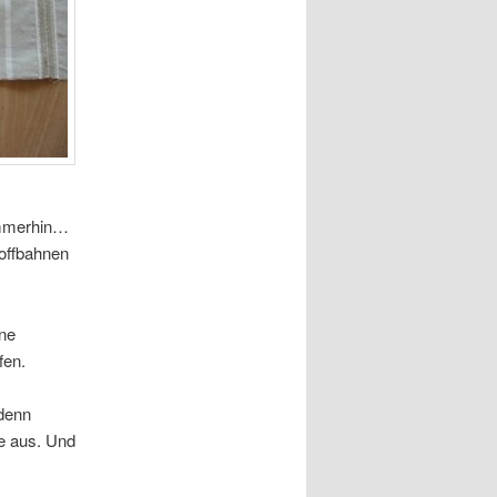
merhin…
offbahnen
ine
fen.
 denn
de aus. Und