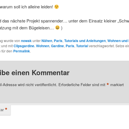
warum soll ich alleine leiden!
rd das nächste Projekt spannender… unter dem Einsatz kleiner „Schw
atzung mit dem Bügeleisen…
)
rag wurde von
nowak
unter
Nähen
,
Paris
,
Tutorials und Anleitungen
,
Wohnen und
t und mit
Clipsgardine. Wohnen
,
Gardine
,
Paris
,
Tutorial
verschlagwortet. Setze ei
 für den
Permalink
.
ibe einen Kommentar
*
l-Adresse wird nicht veröffentlicht.
Erforderliche Felder sind mit
markiert
*
ar