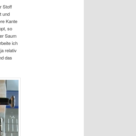
r Stoff
t und
ere Kante
pt, so
lter Saum
rbeite ich
ja relativ
nd das