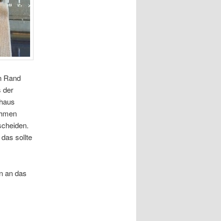
en Rand
 der
uhaus
ehmen
scheiden.
das sollte
n an das