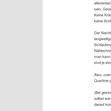
allereinf
sein. Ger
Keine Krä
keine Schl
Der Nachte
langweilig
Schlaufeng
Nähtechni
man kann 
sind je ei
Also, zuer
Querlinie 
(Bei gestr
selbst wen
darauf ko