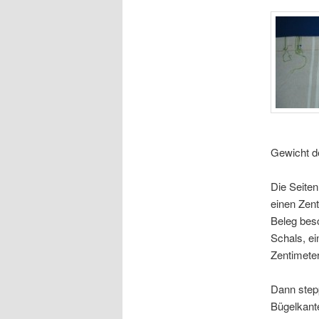
Gewicht de
Die Seite
einen Zent
Beleg besc
Schals, ei
Zentimeter
Dann stepp
Bügelkant