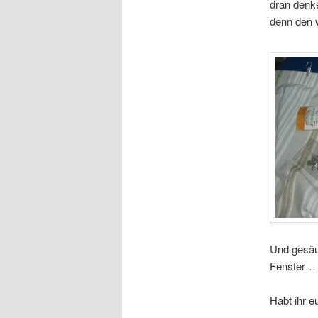
dran denk
denn den 
Und gesäu
Fenster… 
Habt ihr e