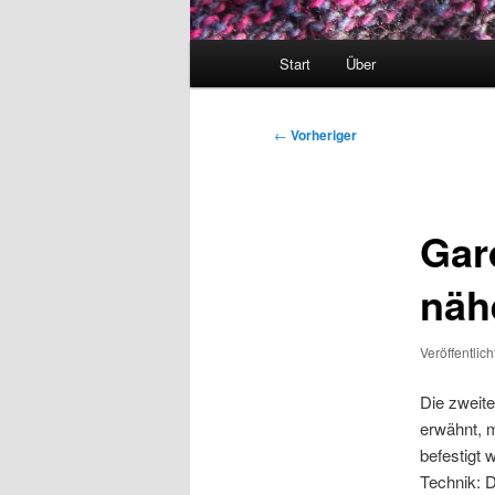
Hauptmenü
Start
Über
Beitragsnavigation
←
Vorheriger
Gar
näh
Veröffentlic
Die zweite
erwähnt, m
befestigt 
Technik: D