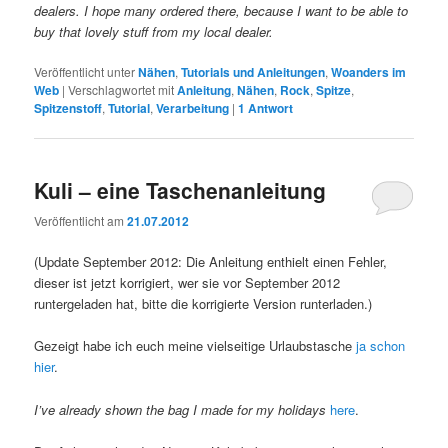
dealers. I hope many ordered there, because I want to be able to
buy that lovely stuff from my local dealer.
Veröffentlicht unter
Nähen
,
Tutorials und Anleitungen
,
Woanders im
Web
|
Verschlagwortet mit
Anleitung
,
Nähen
,
Rock
,
Spitze
,
Spitzenstoff
,
Tutorial
,
Verarbeitung
|
1
Antwort
Kuli – eine Taschenanleitung
Veröffentlicht am
21.07.2012
(Update September 2012: Die Anleitung enthielt einen Fehler,
dieser ist jetzt korrigiert, wer sie vor September 2012
runtergeladen hat, bitte die korrigierte Version runterladen.)
Gezeigt habe ich euch meine vielseitige Urlaubstasche
ja schon
hier
.
I’ve already shown the bag I made for my holidays
here
.