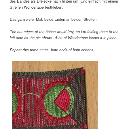
des Bandes als Dreiecke nach hinten um. Und einfach mit einem
Streifen Wondertape festkleben.
Das ganze vier Mal, beide Enden an beiden Streifen.
The cut edges of the ribbon would fray, so I’m folding them to the
left side as the pic shows. A bit of Wondertape keeps it in place.
Repeat this three times, both ends of both ribbons.