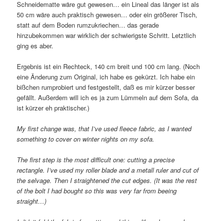
Schneidematte wäre gut gewesen… ein Lineal das länger ist als
50 cm wäre auch praktisch gewesen… oder ein größerer Tisch,
statt auf dem Boden rumzukriechen… das gerade
hinzubekommen war wirklich der schwierigste Schritt. Letztlich
ging es aber.
Ergebnis ist ein Rechteck, 140 cm breit und 100 cm lang. (Noch
eine Änderung zum Original, ich habe es gekürzt. Ich habe ein
bißchen rumprobiert und festgestellt, daß es mir kürzer besser
gefällt. Außerdem will ich es ja zum Lümmeln auf dem Sofa, da
ist kürzer eh praktischer.)
My first change was, that I’ve used fleece fabric, as I wanted
something to cover on winter nights on my sofa.
The first step is the most difficult one: cutting a precise
rectangle. I’ve used my roller blade and a metall ruler and cut of
the selvage. Then I straightened the cut edges. (It was the rest
of the bolt I had bought so this was very far from beeing
straight…)