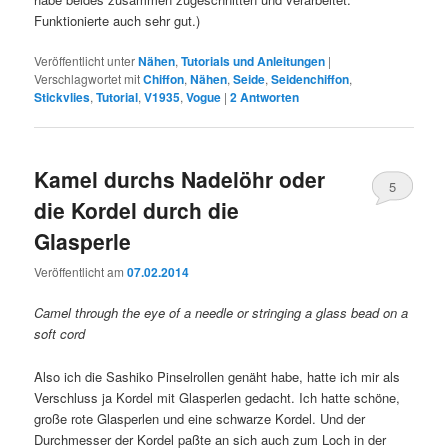
Funktionierte auch sehr gut.)
Veröffentlicht unter
Nähen
,
Tutorials und Anleitungen
|
Verschlagwortet mit
Chiffon
,
Nähen
,
Seide
,
Seidenchiffon
,
Stickvlies
,
Tutorial
,
V1935
,
Vogue
|
2
Antworten
Kamel durchs Nadelöhr oder
5
die Kordel durch die
Glasperle
Veröffentlicht am
07.02.2014
Camel through the eye of a needle or stringing a glass bead on a
soft cord
Also ich die Sashiko Pinselrollen genäht habe, hatte ich mir als
Verschluss ja Kordel mit Glasperlen gedacht. Ich hatte schöne,
große rote Glasperlen und eine schwarze Kordel. Und der
Durchmesser der Kordel paßte an sich auch zum Loch in der