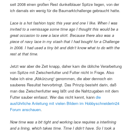
seit 2008 einen großen Rest dunkelblauer Spitze liegen, von der
ich damals ein wenig für die Baumarktchallenge gebraucht hatte.
Lace is a hot fashion topic this year and one I like. When I was
invited to a vernissage some time ago I thought this would be a
great occasion to sew a lace skirt. Because there also was a
piece of navy lace in my stash that I had bought for a Challenge
in 2008. I had used a tiny bit and didn’t know what to do with the
rest at that time.
Jetzt war aber die Zeit knapp, daher kam die übliche Verarbeitung
von Spitze mit Zwischenfutter und Futter nicht in Frage. Also
habe ich eine „Abkürzung“ genommen, die aber dennoch ein
sauberes Resultat hervorbringt. Das Prinzip besteht darin, daß
man das Zwischenfutter weg läßt und die Nahtzugaben mit dem
Futter sauber einfasst. Wer das nicht kennt, kann
die
ausführliche Anleitung mit vielen Bildern im Hobbyschneiderin24
Forum anschauen
.
Now time was a bit tight and working lace requires a interlining
and a lining, which takes time. Time I didn’t have. So I took a