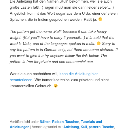
Die Anleitung hat den Namen „Kuli“ bekommen, weil sie auch
große Lasten faßt. (Tragen muß man sie dann leider selber….)
Angeblich kommt das Wort sogar aus dem Urdu, einer der vielen
Sprachen, die in Indien gesprochen werden. Paßt ja.
The pattern got the name „Kuli“ because it can take heavy
weight. (But you’ll have to carry it yourself…) It is said that the
word is Urdu, one of the languages spoken in India.
Sorry to
say the pattern is in German only, but there are some pictures. If
you want to give it a try anyhow: follow the link below. The
pattern is free for private and non commercial use.
Wer sie auch nachnähen will,
kann die Anleitung hier
herunterladen
. Wie immer kostenlos zum privaten und nicht
kommerziellen Gebrauch.
Veröffentlicht unter
Nähen
,
Reisen
,
Taschen
,
Tutorials und
Anleitungen
|
Verschlagwortet mit
Anleitung
,
Kuli
,
pattern
,
Tasche
,