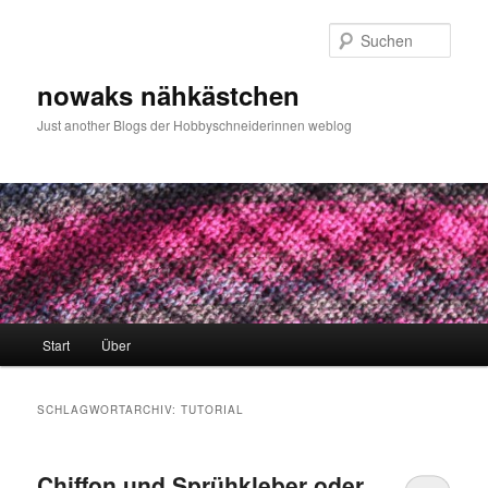
Zum
Zum
primären
sekundären
Such
Inhalt
Inhalt
springen
springen
nowaks nähkästchen
Just another Blogs der Hobbyschneiderinnen weblog
Hauptmenü
Start
Über
SCHLAGWORTARCHIV:
TUTORIAL
Chiffon und Sprühkleber oder