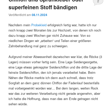
2
superfeinen Stoff bändigen
Veröffentlicht am
08.11.2024
Nachdem mein
Probekleid
erfolgreich fertig war, hatte ich nur
noch knapp zwei Monaten bis zur Hochzeit, von denen ich noch
dazu knapp zwei Wochen gar nicht Zuhause war. Von so
niedlichen Dingen wir „arbeiten“ und Teilen einer größeren
Zahnbehandlung mal ganz zu schweigen.
Aufgrund meiner Abwesenheit dazwischen war klar, die Röcke (3
Lagen) müssen vorher fertig sein. Eine Lage Seidengeorgette,
eine Lage etwas gekreppter Seidenchiffon und die dritte Lage der
feinste Seidenchiffon, den ich jemals verarbeitet habe. Beim
Nähen der Röcke merkte ich dann auch schnell, dass trotz
Sorgfalt an dem ganz dünnen Chiffon der Fadenlauf bestenfalls
mal vorbeigewinkt worden war… Bei dem langen, weiten Rock
war das zur weiteren Verarbeitung nicht gerade angenehm, aber
ich hatte die Hoffnung, dass man das am Ende getragen nicht
sehen würde.