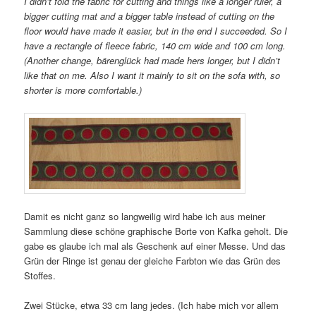
I didn’t fold the fabric for cutting and things like a longer ruler, a
bigger cutting mat and a bigger table instead of cutting on the
floor would have made it easier, but in the end I succeeded. So I
have a rectangle of fleece fabric, 140 cm wide and 100 cm long.
(Another change, bärenglück had made hers longer, but I didn’t
like that on me. Also I want it mainly to sit on the sofa with, so
shorter is more comfortable.)
Damit es nicht ganz so langweilig wird habe ich aus meiner
Sammlung diese schöne graphische Borte von Kafka geholt. Die
gabe es glaube ich mal als Geschenk auf einer Messe. Und das
Grün der Ringe ist genau der gleiche Farbton wie das Grün des
Stoffes.
Zwei Stücke, etwa 33 cm lang jedes. (Ich habe mich vor allem