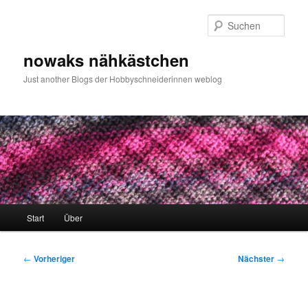
Zum
primären
Such
Inhalt
springen
nowaks nähkästchen
Just another Blogs der Hobbyschneiderinnen weblog
Hauptmenü
Start
Über
Beitragsnavigation
←
Vorheriger
Nächster
→