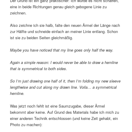
Der Grund ist ein ganz praktischer: Ich würde es nicht schaffen,
eine in beide Richtungen genau gleich gebogene Linie zu
zeichnen.
Also zeichne ich sie halb, falte den neuen Ärmel der Länge nach
zur Hälfte und schneide einfach an meiner Linie entlang. Schon
ist sie zu beiden Seiten gleichmäßig.
Maybe you have noticed that my line goes only half the way.
Again a simple reason: I would never be able to draw a hemline
that is symmetrical to both sides.
So I’m just drawing one half of it, then I’m folding my new sleeve
lengthwise and cut along my drawn line. Voila… a symmetrical
hemline.
Was jetzt noch fehlt ist eine Saumzugabe, dieser Ärmel
bekommt aber keine. Auf Grund des Materials habe ich mich zu
einer anderen Technik entschlossen (und keine Zeit gehabt, ein
Photo zu machen):