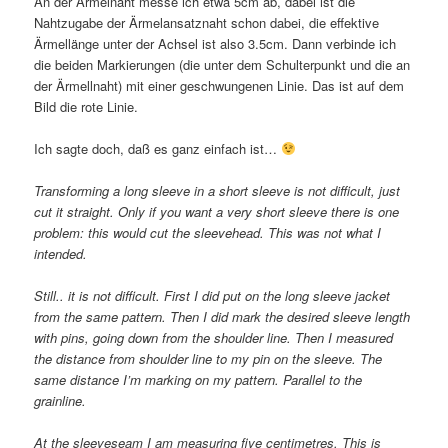
An der Ärmelnaht messe ich etwa 5cm ab, dabei ist die
Nahtzugabe der Ärmelansatznaht schon dabei, die effektive
Ärmellänge unter der Achsel ist also 3.5cm. Dann verbinde ich
die beiden Markierungen (die unter dem Schulterpunkt und die an
der Ärmellnaht) mit einer geschwungenen Linie. Das ist auf dem
Bild die rote Linie.
Ich sagte doch, daß es ganz einfach ist…
Transforming a long sleeve in a short sleeve is not difficult, just
cut it straight. Only if you want a very short sleeve there is one
problem: this would cut the sleevehead. This was not what I
intended.
Still.. it is not difficult. First I did put on the long sleeve jacket
from the same pattern. Then I did mark the desired sleeve length
with pins, going down from the shoulder line. Then I measured
the distance from shoulder line to my pin on the sleeve. The
same distance I’m marking on my pattern. Parallel to the
grainline.
At the sleeveseam I am measuring five centimetres. This is