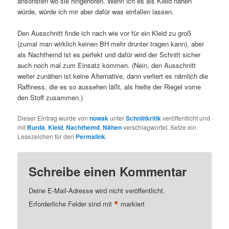
ansonsten wo sie hingehören. Wenn ich es als Kleid nähen
würde, würde ich mir aber dafür was einfallen lassen.
Den Ausschnitt finde ich nach wie vor für ein Kleid zu groß
(zumal man wirklich keinen BH mehr drunter tragen kann), aber
als Nachthemd ist es perfekt und dafür wird der Schnitt sicher
auch noch mal zum Einsatz kommen. (Nein, den Ausschnitt
weiter zunähen ist keine Alternative, dann verliert es nämlich die
Raffiness, die es so aussehen läßt, als hielte der Riegel vorne
den Stoff zusammen.)
Dieser Eintrag wurde von
nowak
unter
Schnittkritik
veröffentlicht und
mit
Burda
,
Kleid
,
Nachthemd
,
Nähen
verschlagwortet. Setze ein
Lesezeichen für den
Permalink
.
Schreibe einen Kommentar
Deine E-Mail-Adresse wird nicht veröffentlicht.
*
Erforderliche Felder sind mit
markiert