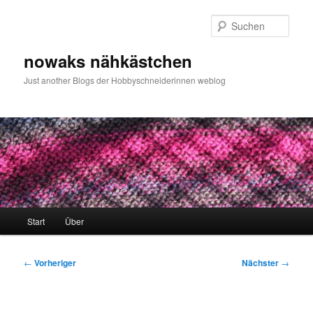
Zum
primären
Such
Inhalt
springen
nowaks nähkästchen
Just another Blogs der Hobbyschneiderinnen weblog
Hauptmenü
Start
Über
Beitragsnavigation
←
Vorheriger
Nächster
→