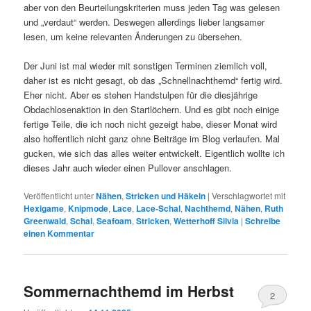
aber von den Beurteilungskriterien muss jeden Tag was gelesen
und „verdaut“ werden. Deswegen allerdings lieber langsamer
lesen, um keine relevanten Änderungen zu übersehen.
Der Juni ist mal wieder mit sonstigen Terminen ziemlich voll,
daher ist es nicht gesagt, ob das „Schnellnachthemd“ fertig wird.
Eher nicht. Aber es stehen Handstulpen für die diesjährige
Obdachlosenaktion in den Startlöchern. Und es gibt noch einige
fertige Teile, die ich noch nicht gezeigt habe, dieser Monat wird
also hoffentlich nicht ganz ohne Beiträge im Blog verlaufen. Mal
gucken, wie sich das alles weiter entwickelt. Eigentlich wollte ich
dieses Jahr auch wieder einen Pullover anschlagen.
Veröffentlicht unter
Nähen
,
Stricken und Häkeln
|
Verschlagwortet mit
Hexigame
,
Knipmode
,
Lace
,
Lace-Schal
,
Nachthemd
,
Nähen
,
Ruth
Greenwald
,
Schal
,
Seafoam
,
Stricken
,
Wetterhoff Silvia
|
Schreibe
einen Kommentar
Sommernachthemd im Herbst
2