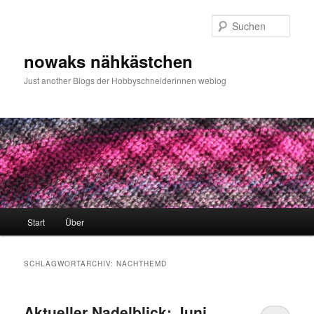
Zum
Zum
primären
sekundären
Such
Inhalt
Inhalt
springen
springen
nowaks nähkästchen
Just another Blogs der Hobbyschneiderinnen weblog
Hauptmenü
Start
Über
SCHLAGWORTARCHIV:
NACHTHEMD
Aktueller Nadelblick: Juni