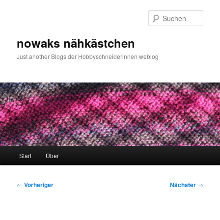
Zum
primären
Such
Inhalt
springen
nowaks nähkästchen
Just another Blogs der Hobbyschneiderinnen weblog
Hauptmenü
Start
Über
Beitragsnavigation
←
Vorheriger
Nächster
→