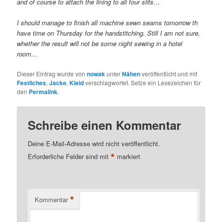
and of course to attach the lining to all four slits…
I should manage to finish all machine sewn seams tomorrow th
have time on Thursday for the handstitching. Still I am not sure,
whether the result will not be some night sewing in a hotel
room…
Dieser Eintrag wurde von
nowak
unter
Nähen
veröffentlicht und mit
Festliches
,
Jacke
,
Kleid
verschlagwortet. Setze ein Lesezeichen für
den
Permalink
.
Schreibe einen Kommentar
Deine E-Mail-Adresse wird nicht veröffentlicht.
*
Erforderliche Felder sind mit
markiert
*
Kommentar