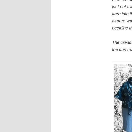
just put aw
flare into 
assure wal
neckline th
The crease
the sun ma