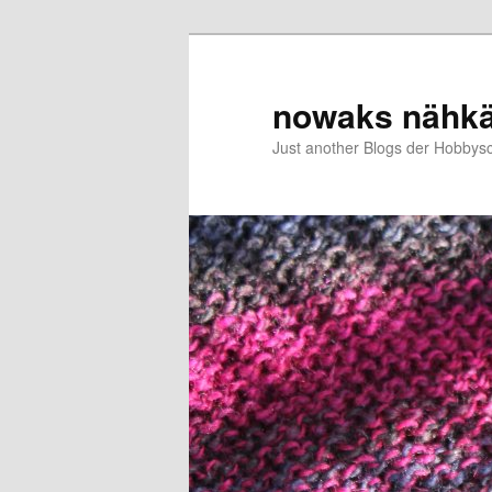
Zum
primären
Inhalt
nowaks nähk
springen
Just another Blogs der Hobbys