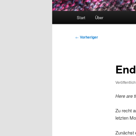
Hauptmenü
Start
Über
Beitragsnavigation
←
Vorheriger
Endl
Veröffentlic
Here are t
Zu recht a
letzten Mo
Zunächst e