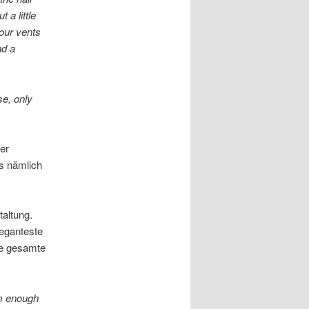
 a little
Four vents
nd a
se, only
er
s nämlich
altung.
eganteste
ie gesamte
rm enough