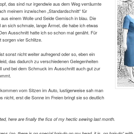
pf, das sind nur irgendwie aus dem Weg verräumte
ach meinem inzwischen „Standardschnitt“ für
r aus einem Wolle und Seide Gemisch in blau. Die
 an sich schmale, lange Ärmel, die habe ich etwas
 Den Ausschnitt hatte ich so schon mal genäht. Für
t sorgen vier Schlitze.
ist sonst nicht weiter aufregend oder so, eben ein
leid, das dadurch zu verschiedenen Gelegenheiten
ll und bei dem Schmuck im Ausschnitt auch gut zur
ommt.
n kommen vom Sitzen im Auto, lustigerweise sah man
s nicht, erst die Sonne im Freien bringt sie so deutlich
ed, here are finally the fics of my hectic sewing last month.
ress (no, there is no special hair-do on my head, it is „no hair-do“ with 