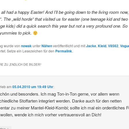
 all had a happy Easter! And I’ll be going down to the living room now,
“. The „wild horde“ that visited us for easter (one teenage kid and two
ge kids) did a quick search this year but not a very profound one. So 
 yummies to pick.
rag wurde von
nowak
unter
Nähen
veröffentlicht und mit
Jacke
,
Kleid
,
V8562
,
Vogu
tet. Setze ein Lesezeichen für den
Permalink
.
E ZU „
ENDLICH DIE BILDER!
“
rieb
am
05.04.2010 um 19:49 Uhr
:
chön und besonders. Ich mag Ton-in-Ton gerne, vor allem wenn
chiedliche Stoffarten integriert werden. Danke auch für den netten
tar zu meiner Mantel-Kleid-Kombi; sollte ich mal ein ordentliches F
wollen, wende ich mich vorher vertrauensvoll an Dich!
↓
rten