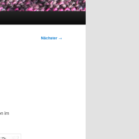
Nächster
→
on im