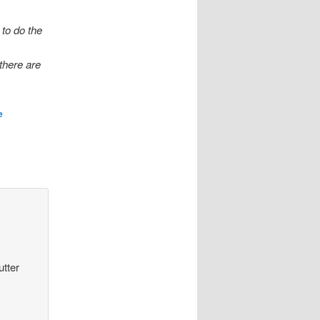
 to do the
there are
e
utter