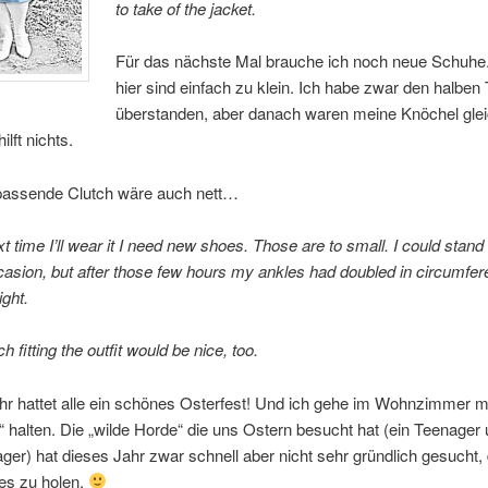
to take of the jacket.
Für das nächste Mal brauche ich noch neue Schuhe
hier sind einfach zu klein. Ich habe zwar den halben
überstanden, aber danach waren meine Knöchel glei
lft nichts.
passende Clutch wäre auch nett…
xt time I’ll wear it I need new shoes. Those are to small. I could stand
ccasion, but after those few hours my ankles had doubled in circumfer
ight.
h fitting the outfit would be nice, too.
 ihr hattet alle ein schönes Osterfest! Und ich gehe im Wohnzimmer m
 halten. Die „wilde Horde“ die uns Ostern besucht hat (ein Teenager
ger) hat dieses Jahr zwar schnell aber nicht sehr gründlich gesucht, 
es zu holen.