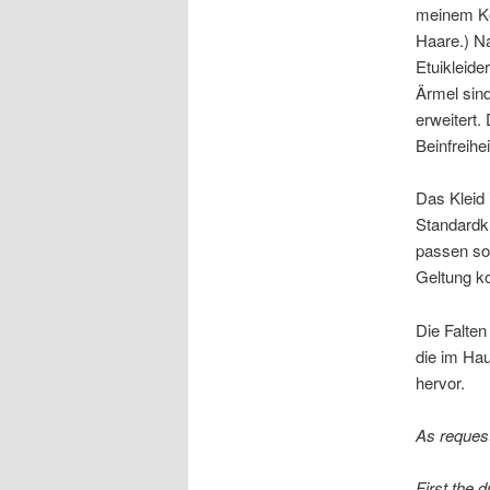
meinem Ko
Haare.) N
Etuikleide
Ärmel sind
erweitert.
Beinfreihei
Das Kleid 
Standardk
passen so
Geltung k
Die Falte
die im Hau
hervor.
As request
First the d