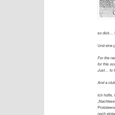
so dick… hi
Und eine 
For the ne
for this o
Just… to t
And a clutc
Ich hoffe,
„Nachlese“
Prototeena
noch einig