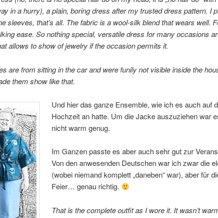
ay in a hurry), a plain, boring dress after my trusted dress pattern. I put
the sleeves, that’s all. The fabric is a wool-silk blend that wears well. 
king ease. So nothing special, versatile dress for many occasions a
at allows to show of jewelry if the occasion permits it.
s are from sitting in the car and were funily not visible inside the hou
de them show like that.
Und hier das ganze Ensemble, wie ich es auch auf d
Hochzeit an hatte. Um die Jacke auszuziehen war e
nicht warm genug.
Im Ganzen passte es aber auch sehr gut zur Veranst
Von den anwesenden Deutschen war ich zwar die el
(wobei niemand komplett „daneben“ war), aber für d
Feier… genau richtig.
That is the complete outfit as I wore it. It wasn’t wa