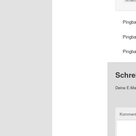
Pingb
Pingb
Pingb
Schre
Deine E-Mai
Komment