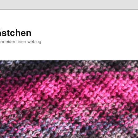
ästchen
chneiderinnen weblog