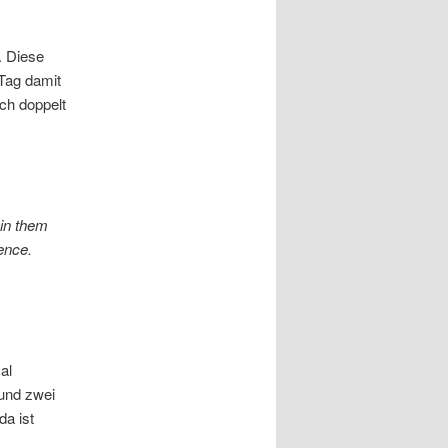
. Diese
 Tag damit
ch doppelt
 in them
ence.
al
 und zwei
da ist