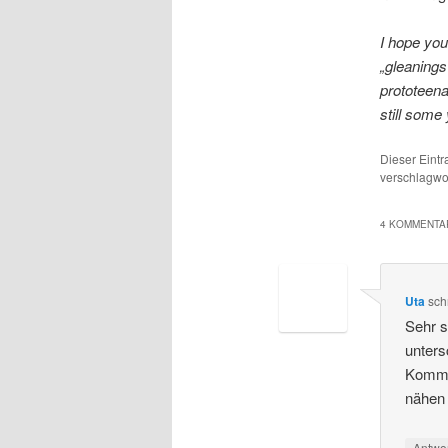
I hope you
„gleanings
prototeena
still some
Dieser Eint
verschlagwor
4 KOMMENTAR
Uta
sch
Sehr s
unters
Kommen
nähen 
Antwo