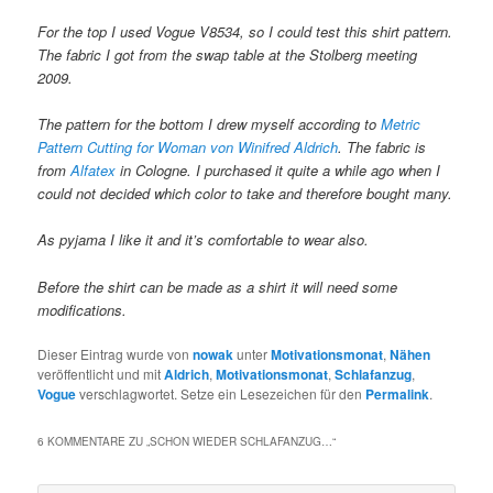
For the top I used Vogue V8534, so I could test this shirt pattern.
The fabric I got from the swap table at the Stolberg meeting
2009.
The pattern for the bottom I drew myself according to
Metric
Pattern Cutting for Woman von Winifred Aldrich
. The fabric is
from
Alfatex
in Cologne. I purchased it quite a while ago when I
could not decided which color to take and therefore bought many.
As pyjama I like it and it’s comfortable to wear also.
Before the shirt can be made as a shirt it will need some
modifications.
Dieser Eintrag wurde von
nowak
unter
Motivationsmonat
,
Nähen
veröffentlicht und mit
Aldrich
,
Motivationsmonat
,
Schlafanzug
,
Vogue
verschlagwortet. Setze ein Lesezeichen für den
Permalink
.
6 KOMMENTARE ZU „
SCHON WIEDER SCHLAFANZUG…
“