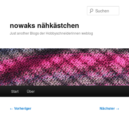
Zum
primären
Such
Inhalt
springen
nowaks nähkästchen
Just another Blogs der Hobbyschneiderinnen weblog
Hauptmenü
Start
Über
Beitragsnavigation
←
Vorheriger
Nächster
→