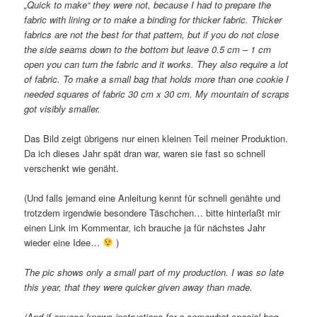
„Quick to make“ they were not, because I had to prepare the
fabric with lining or to make a binding for thicker fabric. Thicker
fabrics are not the best for that pattern, but if you do not close
the side seams down to the bottom but leave 0.5 cm – 1 cm
open you can turn the fabric and it works. They also require a lot
of fabric. To make a small bag that holds more than one cookie I
needed squares of fabric 30 cm x 30 cm. My mountain of scraps
got visibly smaller.
Das Bild zeigt übrigens nur einen kleinen Teil meiner Produktion.
Da ich dieses Jahr spät dran war, waren sie fast so schnell
verschenkt wie genäht.
(Und falls jemand eine Anleitung kennt für schnell genähte und
trotzdem irgendwie besondere Täschchen… bitte hinterlaßt mir
einen Link im Kommentar, ich brauche ja für nächstes Jahr
wieder eine Idee…
)
The pic shows only a small part of my production. I was so late
this year, that they were quicker given away than made.
(And if anyone knows instructions for a somewhat special bag