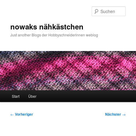
Zum
primären
Such
Inhalt
springen
nowaks nähkästchen
Just another Blogs der Hobbyschneiderinnen weblog
Hauptmenü
Start
Über
Beitragsnavigation
←
Vorheriger
Nächster
→