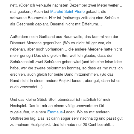
nett. (Oder ich verkaufe nächsten Dezember zwei Meter weiter…
mal gucken.) Auch bei
Marché Saint Pierre
gekauft, die
schwarze Baumwolle. Hier ist (halbwegs zeitnah) eine Schürze
als Geschenk geplant. Diesmal nicht mit Eiffelturm…
Außerdem noch Gurtband aus Baumwolle, das kommt von der
Discount Mercerie gegenüber. (Wo es nicht billiger war, als
nebenan, aber noch vorhanden… die andere Mercerie hatte nicht
mehr genug.) Das sind gleich 6m, weil ich glaube, dass der
Schürzenstoff zwei Schürzen geben wird (und ich eine leise Idee
habe, wer die zweite bekommen könnte), so dass es mir nützlich
erschien, auch gleich für beide Band mitzunehmen. (So das
Band nicht in einem andere Projekt landet, aber gut, dann ist es
auch verwendet…)
Und das kleine Stück Stoff obendrauf ist natürlich für mein
Hexispiel. Das ist mir an einem völlig unerwarteten Ort
zugelaufen, in einem
Emmaüs
-Laden. Wo es mit anderen
Stoffresten lag. Das ist dann sogar sehr nachhaltig und passt gut
zu meinem Hexiprojekt. Und ich habe nur 20 Cent bezahlt…