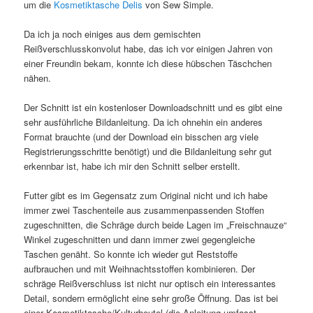
um die
Kosmetiktasche Delis
von Sew Simple.
Da ich ja noch einiges aus dem gemischten
Reißverschlusskonvolut habe, das ich vor einigen Jahren von
einer Freundin bekam, konnte ich diese hübschen Täschchen
nähen.
Der Schnitt ist ein kostenloser Downloadschnitt und es gibt eine
sehr ausführliche Bildanleitung. Da ich ohnehin ein anderes
Format brauchte (und der Download ein bisschen arg viele
Registrierungsschritte benötigt) und die Bildanleitung sehr gut
erkennbar ist, habe ich mir den Schnitt selber erstellt.
Futter gibt es im Gegensatz zum Original nicht und ich habe
immer zwei Taschenteile aus zusammenpassenden Stoffen
zugeschnitten, die Schräge durch beide Lagen im „Freischnauze“
Winkel zugeschnitten und dann immer zwei gegengleiche
Taschen genäht. So konnte ich wieder gut Reststoffe
aufbrauchen und mit Weihnachtsstoffen kombinieren. Der
schräge Reißverschluss ist nicht nur optisch ein interessantes
Detail, sondern ermöglicht eine sehr große Öffnung. Das ist bei
einer Kosmetiktasche/Kulturbeutel (die Anleitung umfasst