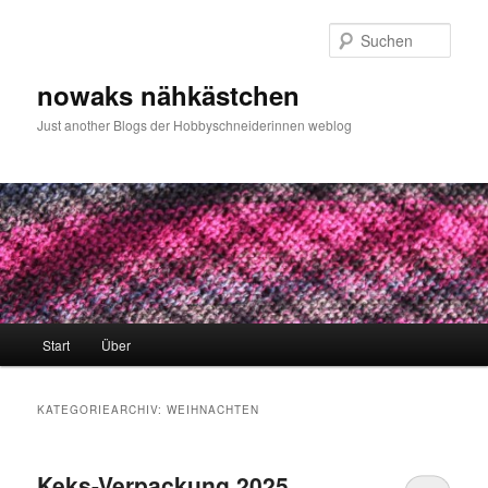
Zum
Zum
primären
sekundären
Such
Inhalt
Inhalt
springen
springen
nowaks nähkästchen
Just another Blogs der Hobbyschneiderinnen weblog
Hauptmenü
Start
Über
KATEGORIEARCHIV:
WEIHNACHTEN
Keks-Verpackung 2025