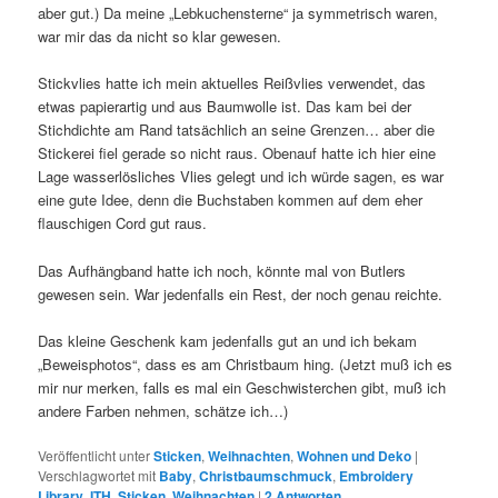
aber gut.) Da meine „Lebkuchensterne“ ja symmetrisch waren,
war mir das da nicht so klar gewesen.
Stickvlies hatte ich mein aktuelles Reißvlies verwendet, das
etwas papierartig und aus Baumwolle ist. Das kam bei der
Stichdichte am Rand tatsächlich an seine Grenzen… aber die
Stickerei fiel gerade so nicht raus. Obenauf hatte ich hier eine
Lage wasserlösliches Vlies gelegt und ich würde sagen, es war
eine gute Idee, denn die Buchstaben kommen auf dem eher
flauschigen Cord gut raus.
Das Aufhängband hatte ich noch, könnte mal von Butlers
gewesen sein. War jedenfalls ein Rest, der noch genau reichte.
Das kleine Geschenk kam jedenfalls gut an und ich bekam
„Beweisphotos“, dass es am Christbaum hing. (Jetzt muß ich es
mir nur merken, falls es mal ein Geschwisterchen gibt, muß ich
andere Farben nehmen, schätze ich…)
Veröffentlicht unter
Sticken
,
Weihnachten
,
Wohnen und Deko
|
Verschlagwortet mit
Baby
,
Christbaumschmuck
,
Embroidery
Library
,
ITH
,
Sticken
,
Weihnachten
|
2
Antworten