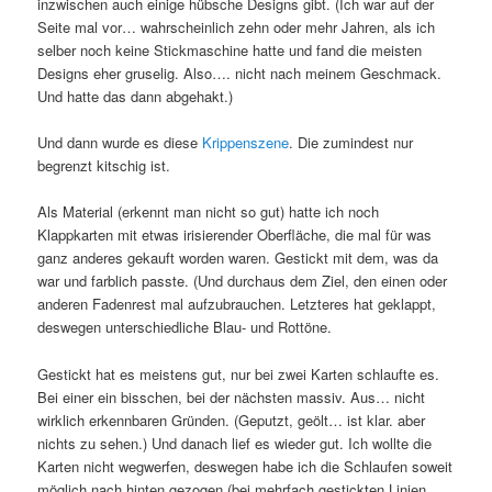
inzwischen auch einige hübsche Designs gibt. (Ich war auf der
Seite mal vor… wahrscheinlich zehn oder mehr Jahren, als ich
selber noch keine Stickmaschine hatte und fand die meisten
Designs eher gruselig. Also…. nicht nach meinem Geschmack.
Und hatte das dann abgehakt.)
Und dann wurde es diese
Krippenszene
. Die zumindest nur
begrenzt kitschig ist.
Als Material (erkennt man nicht so gut) hatte ich noch
Klappkarten mit etwas irisierender Oberfläche, die mal für was
ganz anderes gekauft worden waren. Gestickt mit dem, was da
war und farblich passte. (Und durchaus dem Ziel, den einen oder
anderen Fadenrest mal aufzubrauchen. Letzteres hat geklappt,
deswegen unterschiedliche Blau- und Rottöne.
Gestickt hat es meistens gut, nur bei zwei Karten schlaufte es.
Bei einer ein bisschen, bei der nächsten massiv. Aus… nicht
wirklich erkennbaren Gründen. (Geputzt, geölt… ist klar. aber
nichts zu sehen.) Und danach lief es wieder gut. Ich wollte die
Karten nicht wegwerfen, deswegen habe ich die Schlaufen soweit
möglich nach hinten gezogen (bei mehrfach gestickten Linien