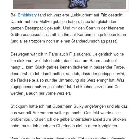
Bei
Emblibrary
fand ich verzierte „Lebkuchen“ auf Filz gestickt.
Da mir mehrere Motive gefallen haben, habe ich gleich den
ganzen Designpack gekauft. Und mir den Stern in der kleineren
Größe ausgesucht, damit ich ihn auf Kartenrohlinge kleben kann
(und alles trotzdem noch in einen Standardumschlag passt).
Deswegen war ich in Paris auch Filz suchen… eigentlich wollte
ich dickeren, weil ich dachte, damit das am Baum auch gut
hängt… zum Glück gab es keinen dickeren in passender Farbe,
denn erst als ich damit anfing, sah ich, dass der gedoppelt wird,
die Rückseite also nur die Umrandung als „Verzierung“ hat. Was
zugegebenermaßen „logischer“ ist, Lebkuchenherzen und Co
werden ja auch nur vorne verziert.
Stickgarn hatte ich mit Gütermann Sulky angefangen und als das
aus war mit Ackermann weiter gemacht. Gestickt wurde alles
problemlos und seit ich die gelbe Unterfadenkapsel zum Sticken
habe, muss ich auch am Oberfaden nichts mehr korrigieren.
Was ich dann lernte war, dass so ein ITH ganz schön aufwendig