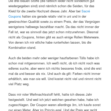
Die drei blauen Stoffe (die farblich leider nicht sonderlich gut
wiedergegeben sind) sind nämlich schon die Seiden, für das
Kleid für die zweite Hochzeit dieses Jahr. Aber bei
Sacré
Coupons
hatten sie gerade relativ viel in uni und in der
gewünschten Qualität sowie zu einem Preis, der das Vergnügen
wenigstens halbwegs bezahlbar macht. Da das nicht immer der
Fall ist, war es sinnvoll das jetzt schon mitzunehmen. Diesmal
nicht als Coupons, hinten gibt es auch einige Rollen Meterware.
Von denen ich mir etliche habe runterholen lassen, bis die
Kombination stand.
Auch die beiden mehr oder weniger hautfarbenen Tülls habe ich
schon mal mitgenommen. Ich weiß nicht, ob ich nicht noch was
edleres suche, aber wenn ich nichts besseres finde, sind die erst
mal da und besser als nix. Und auch da gilt: Farben nicht immer
erhältlich, wie man sie will. Und kostet nicht viel und nimmt nicht
viel Platz weg.
Dass mir roter Weihnachtsstoff fehlt, hatte ich dieses Jahr
festgestellt. Und weil ich jetzt welchen gesehen habe, habe ich
zugeschlagen. Der Coupon waren allerdings 3m, ich kaufe sonst
nur einen Meter. Aber im Prinzip egal. Und der Preis war recht