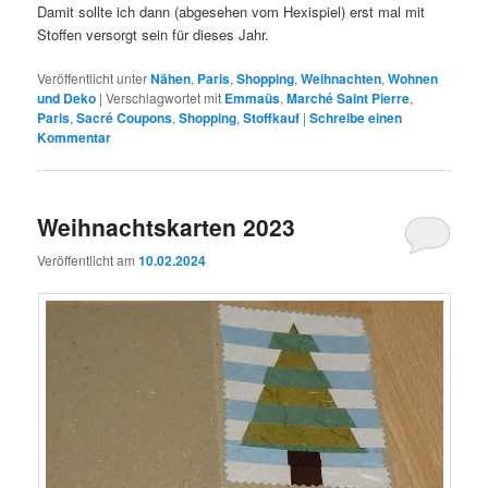
Damit sollte ich dann (abgesehen vom Hexispiel) erst mal mit
Stoffen versorgt sein für dieses Jahr.
Veröffentlicht unter
Nähen
,
Paris
,
Shopping
,
Weihnachten
,
Wohnen
und Deko
|
Verschlagwortet mit
Emmaüs
,
Marché Saint Pierre
,
Paris
,
Sacré Coupons
,
Shopping
,
Stoffkauf
|
Schreibe einen
Kommentar
Weihnachtskarten 2023
Veröffentlicht am
10.02.2024