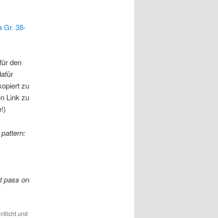
a Gr. 38-
für den
afür
kopiert zu
en Link zu
!)
 pattern:
ut pass on
ntlicht und