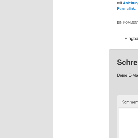
mit
Anleitun
Permalink
.
EIN KOMMENT
Pingb
Schre
Deine E-Mai
Komment