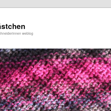
ästchen
chneiderinnen weblog