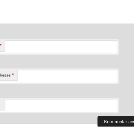
*
*
dresse