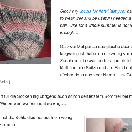
Since my
„heels for flats“ last year
ha
to wear well and be useful I needed 
pair. One for a whole summer is not r
enough…
Da zwei Mal genau das gleiche aber
langweilig ist, habe ich ein wenig varii
Zunahme ist etwas anders und ein kle
läuft über die Spitze und am Rand ent
(Daher dann auch der Name… zu Gre
öpfe.)
f für die Socken lag übrigens auch schon seit letztem Sommer bei m
 Winter war, war es nicht so eilig….
hat die Sohle diesmal auch ein wenig
ekommen.