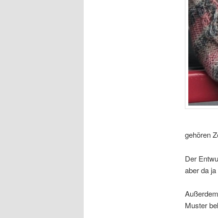
gehören Z
Der Entwur
aber da ja
Außerdem 
Muster b