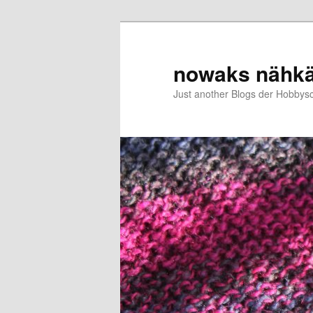
Zum
primären
Inhalt
nowaks nähk
springen
Just another Blogs der Hobbys