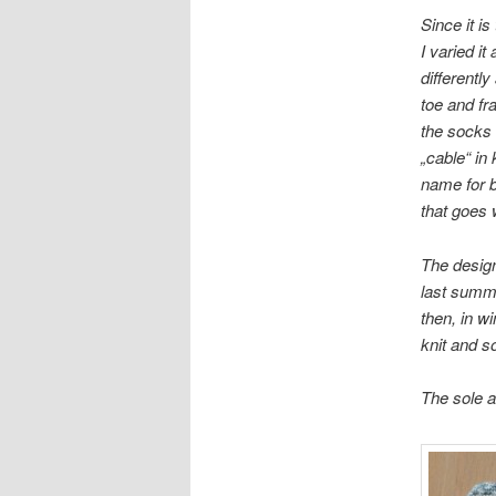
Since it is
I varied it
differently
toe and fr
the socks
„cable“ in 
name for b
that goes 
The desig
last summe
then, in w
knit and so
The sole al