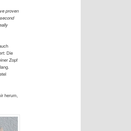
ve proven
a second
eally
 auch
ert: Die
iner Zopf
lang.
tel
ir herum,