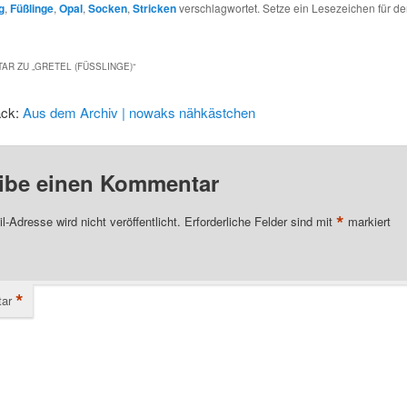
g
,
Füßlinge
,
Opal
,
Socken
,
Stricken
verschlagwortet. Setze ein Lesezeichen für d
AR ZU „
GRETEL (FÜSSLINGE)
“
ack:
Aus dem Archiv | nowaks nähkästchen
ibe einen Kommentar
*
l-Adresse wird nicht veröffentlicht.
Erforderliche Felder sind mit
markiert
*
ar