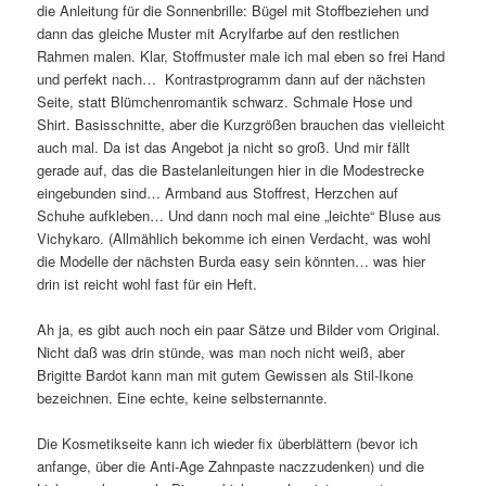
die Anleitung für die Sonnenbrille: Bügel mit Stoffbeziehen und
dann das gleiche Muster mit Acrylfarbe auf den restlichen
Rahmen malen. Klar, Stoffmuster male ich mal eben so frei Hand
und perfekt nach… Kontrastprogramm dann auf der nächsten
Seite, statt Blümchenromantik schwarz. Schmale Hose und
Shirt. Basisschnitte, aber die Kurzgrößen brauchen das vielleicht
auch mal. Da ist das Angebot ja nicht so groß. Und mir fällt
gerade auf, das die Bastelanleitungen hier in die Modestrecke
eingebunden sind… Armband aus Stoffrest, Herzchen auf
Schuhe aufkleben… Und dann noch mal eine „leichte“ Bluse aus
Vichykaro. (Allmählich bekomme ich einen Verdacht, was wohl
die Modelle der nächsten Burda easy sein könnten… was hier
drin ist reicht wohl fast für ein Heft.
Ah ja, es gibt auch noch ein paar Sätze und Bilder vom Original.
Nicht daß was drin stünde, was man noch nicht weiß, aber
Brigitte Bardot kann man mit gutem Gewissen als Stil-Ikone
bezeichnen. Eine echte, keine selbsternannte.
Die Kosmetikseite kann ich wieder fix überblättern (bevor ich
anfange, über die Anti-Age Zahnpaste naczzudenken) und die