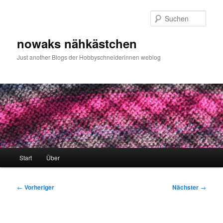
Zum
primären
Such
Inhalt
springen
nowaks nähkästchen
Just another Blogs der Hobbyschneiderinnen weblog
Hauptmenü
Start
Über
Beitragsnavigation
←
Vorheriger
Nächster
→