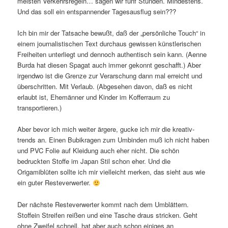
meisten Verkehrsregeln… sagen wir fünf Stunden. Mindestens.
Und das soll ein entspannender Tagesausflug sein???
Ich bin mir der Tatsache bewußt, daß der „persönliche Touch“ in
einem journalistischen Text durchaus gewissen künstlerischen
Freiheiten unterliegt und dennoch authentisch sein kann. (Aenne
Burda hat diesen Spagat auch immer gekonnt geschafft.) Aber
irgendwo ist die Grenze zur Verarschung dann mal erreicht und
überschritten. Mit Verlaub. (Abgesehen davon, daß es nicht
erlaubt ist, Ehemänner und Kinder im Kofferraum zu
transportieren.)
Aber bevor ich mich weiter ärgere, gucke ich mir die kreativ-
trends an. Einen Bubikragen zum Umbinden muß ich nicht haben
und PVC Folie auf Kleidung auch eher nicht. Die schön
bedruckten Stoffe im Japan Stil schon eher. Und die
Origamiblüten sollte ich mir vielleicht merken, das sieht aus wie
ein guter Resteverwerter.
Der nächste Resteverwerter kommt nach dem Umblättern.
Stoffein Streifen reißen und eine Tasche draus stricken. Geht
ohne Zweifel schnell, hat aber auch schon einiges an