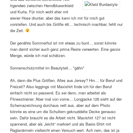
Irgendwo zwischen Hemdblusenkleid
und Kurta. Für mich wohl eher mit
eiener Hose drunter, aber das kann ich mir für mich gut
vorstellen. Und auch bis Größe 46… technisch machbar, fehlt nur
die Zeit.
Der genähte Sommerhut ist mir etwas zu bunt… sonst könnte
man damit sicher auch ganz prima Reste verwerten. Eine ganze
Menge, würde ich mal schätzen.
Sonnenschutzmittel im Beautyteil… *gähn*
Ah, dann die Plus Größen. Alles aus Jersey? Hm… für Beruf und
Freizeit? Also leggings mit Maxishirt finde ich für den Beruf
einfach nicht so passend. Es sei denn, man arbeitet als
Fitnesstrainer. Aber mal von vorne… Longjacke 126 sieht auf der
Schemazeichnung durchaus nett aus, aber auf dem Photo
könnte es eine um die Schultern geknuddelte Decke genauso
sein. Dafür braucht es die Arbeit nicht. Maxishirt 127 ist nicht
spannend, aber als „leicht“ markiert und als Basis-Shirt mit
Raglanärmeln vielleicht einen Versuch wert. Ach nein, das ist ja