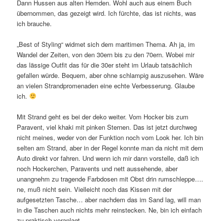
Dann Hussen aus alten Hemden. Wohl auch aus einem Buch
übernommen, das gezeigt wird. Ich fürchte, das ist nichts, was
ich brauche.
„Best of Styling“ widmet sich dem maritimen Thema. Ah ja, im
Wandel der Zeiten, von den 30ern bis zu den 70ern. Wobei mir
das lässige Outfit das für die 30er steht im Urlaub tatsächlich
gefallen würde. Bequem, aber ohne schlampig auszusehen. Wäre
an vielen Strandpromenaden eine echte Verbesserung. Glaube
ich.
Mit Strand geht es bei der deko weiter. Vom Hocker bis zum
Paravent, viel khaki mit pinken Sternen. Das ist jetzt durchweg
nicht meines, weder von der Funktion noch vom Look her. Ich bin
selten am Strand, aber in der Regel konnte man da nicht mit dem
Auto direkt vor fahren. Und wenn ich mir dann vorstelle, daß ich
noch Hockerchen, Paravents und nett aussehende, aber
unangnehm zu tragende Farbdosen mit Obst drin rumschleppe….
ne, muß nicht sein. Vielleicht noch das Kissen mit der
aufgesetzten Tasche… aber nachdem das im Sand lag, will man
in die Taschen auch nichts mehr reinstecken. Ne, bin ich einfach
zu praktisch veranlagt.