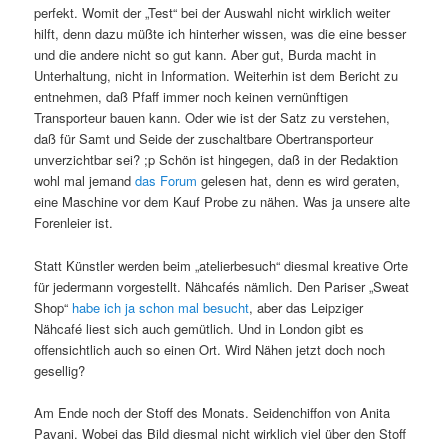
perfekt. Womit der „Test“ bei der Auswahl nicht wirklich weiter
hilft, denn dazu müßte ich hinterher wissen, was die eine besser
und die andere nicht so gut kann. Aber gut, Burda macht in
Unterhaltung, nicht in Information. Weiterhin ist dem Bericht zu
entnehmen, daß Pfaff immer noch keinen vernünftigen
Transporteur bauen kann. Oder wie ist der Satz zu verstehen,
daß für Samt und Seide der zuschaltbare Obertransporteur
unverzichtbar sei? ;p Schön ist hingegen, daß in der Redaktion
wohl mal jemand
das Forum
gelesen hat, denn es wird geraten,
eine Maschine vor dem Kauf Probe zu nähen. Was ja unsere alte
Forenleier ist.
Statt Künstler werden beim „atelierbesuch“ diesmal kreative Orte
für jedermann vorgestellt. Nähcafés nämlich. Den Pariser „Sweat
Shop“
habe ich ja schon mal besucht
, aber das Leipziger
Nähcafé liest sich auch gemütlich. Und in London gibt es
offensichtlich auch so einen Ort. Wird Nähen jetzt doch noch
gesellig?
Am Ende noch der Stoff des Monats. Seidenchiffon von Anita
Pavani. Wobei das Bild diesmal nicht wirklich viel über den Stoff