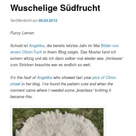
Wuschelige Südfrucht
Veröffentlicht am
08.04.2012
Fuzzy Lemon
Schuld ist
Angelika
, die bereits letztes Jahr im Mai
Bilder von
einem Citron-Tuch
in ihrem Blog zeigte. Das Muster fand ich
extrem witzig und als ich dann selber mal wieder was „hirnloses“
zum Stricken brauchte war es endlich so weit.
It’s the fault of
Angelika
who showed last year
pics of Citron
shawl
in her blog. I’ve found the pattern cute and when the
moment came where I needed some „brainless“ knitting it
became this.