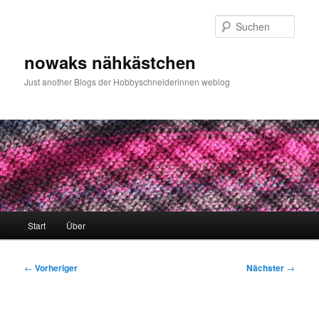
Zum
primären
Such
Inhalt
springen
nowaks nähkästchen
Just another Blogs der Hobbyschneiderinnen weblog
Hauptmenü
Start
Über
Beitragsnavigation
←
Vorheriger
Nächster
→