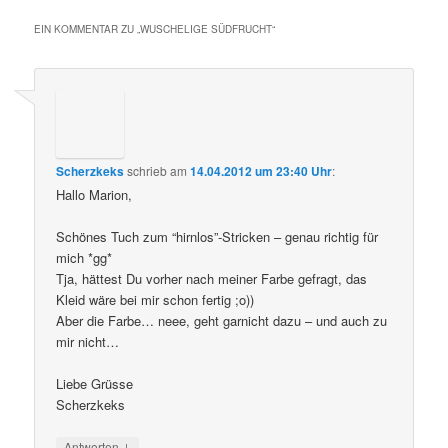
EIN KOMMENTAR ZU „
WUSCHELIGE SÜDFRUCHT
“
Scherzkeks
schrieb
am
14.04.2012 um 23:40 Uhr
:
Hallo Marion,
Schönes Tuch zum “hirnlos”-Stricken – genau richtig für
mich *gg*
Tja, hättest Du vorher nach meiner Farbe gefragt, das
Kleid wäre bei mir schon fertig ;o))
Aber die Farbe… neee, geht garnicht dazu – und auch zu
mir nicht…
Liebe Grüsse
Scherzkeks
↓
Antworten