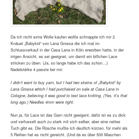
Da ich nicht extra Wolle kaufen wollte schnappte ich mir 2
Knäuel „Babykid“ von Lana Grossa die ich mal im
Schlussverkauf in der Casa Lana in Köln erworben hatte, in der
irrigen Ansicht, es sei geeignet, um damit ein bißchen Lace
stricken zu üben. (Ja, so lange habe ich das schon…)
Nadelstärke 4 passte bei mir.
I didn’t want to buy yarn, but I had two skeins of „Babykid“ by
Lana Grossa which I had purchased on sale at Casa Lana in
Cologne, believing it was good to test lace knitting. (Yes, it’s that
long ago.) Needles 4mm were right.
Nun ja, für Lace ist das Garn nicht geeigent, dafür ist es zu dick
und verfusselt auch zu stark mit sich selber, aber eine nettes
Tuch gibt es. Die Rüsche mußte ich deutlich kürzen, für mehr als
5 Reihen hat es nicht gereicht. (Und da es über 500 Maschen