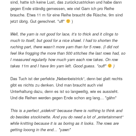
sind, hatte ich keine Lust, das zurückzustricken und habe dann
gegen Ende ständig gemessen, wie viel Garn ich pro Reihe
brauche. Etwa 11 m für eine Reihe braucht die Rüsche, 9m sind
jetzt übrig. Gut gerechnet. *uff*
)
Well, the yarn is not good for lace, it’s to thick and it clings to
much to itself, but good for a nice shawl. I had to shorten the
ruching part, there wasn’t more yarn than for 5 rows
.
(I did not
feel like frogging the more than 500 stitches the last rows had, so
I measured regularily how much yarn each row takes. On row
takes 11m and I have 9m yarn left. Good guess. *ouff*
)
Das Tuch ist der perfekte „Nebenbeistrick“, denn bei glatt rechts
gibt es nichts zu denken. Und man braucht auch viel
Unterhaltung dazu, denn es ist so langweilig, wie es aussieht.
Und die Reihen werden gegen Ende schon arg lang… *gähn*
This is a perfect „sideknit“ because there is nothing to think and
do besides stockinette. And you do need a lot of „entertainment“
while knitting because it is as boring as it looks. The rows are
getting looong in the end… *yawn*