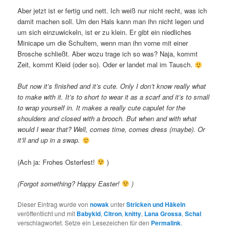
Aber jetzt ist er fertig und nett. Ich weiß nur nicht recht, was ich
damit machen soll. Um den Hals kann man ihn nicht legen und
um sich einzuwickeln, ist er zu klein. Er gibt ein niedliches
Minicape um die Schultern, wenn man ihn vorne mit einer
Brosche schließt. Aber wozu trage ich so was? Naja, kommt
Zeit, kommt Kleid (oder so). Oder er landet mal im Tausch.
But now it’s finished and it’s cute. Only I don’t know really what
to make with it. It’s to short to wear it as a scarf and it’s to small
to wrap yourself in. It makes a really cute capulet for the
shoulders and closed with a brooch. But when and with what
would I wear that? Well, comes time, comes dress (maybe). Or
it’ll and up in a swap.
(Ach ja: Frohes Osterfest!
)
(Forgot something? Happy Easter!
)
Dieser Eintrag wurde von
nowak
unter
Stricken und Häkeln
veröffentlicht und mit
Babykid
,
Citron
,
knitty
,
Lana Grossa
,
Schal
verschlagwortet. Setze ein Lesezeichen für den
Permalink
.