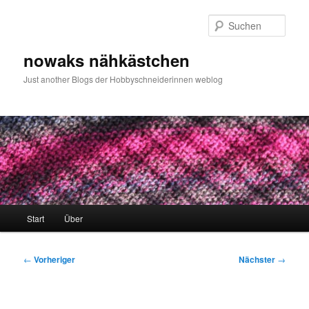
Zum
primären
Such
Inhalt
springen
nowaks nähkästchen
Just another Blogs der Hobbyschneiderinnen weblog
Hauptmenü
Start
Über
Beitragsnavigation
←
Vorheriger
Nächster
→