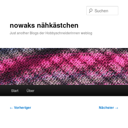
Zum
primären
Such
Inhalt
springen
nowaks nähkästchen
Just another Blogs der Hobbyschneiderinnen weblog
Hauptmenü
Start
Über
Beitragsnavigation
←
Vorheriger
Nächster
→