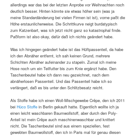
allerdings war das bei der letzten Anprobe vor Weihnachten noch
deutlich besser. Hinten könnte sie etwas höher sein (was ja
meine Standardänderung bei vielen Firmen ist ist), vorne paßt die
Höhe erstaunlicherweise. Die Schrittkurve neigt burdatypisch
zum Katzenbart, was ich jetzt nicht ganz so katastrophal finde.
Paßform ist also okay, dafür daß ich nichts geändert habe.
Was ich hingegen geändert habe ist das Hüftpassenteil, da habe
ich den Abnäher entfernt, ich sah keinen Grund, mehrere
Schichten Abnäher aufeinander zu stapeln. Zumal ich meine
Hose noch um ein Teilfutter bis zum Knie ergänzt habe. Den
Taschenbeutel habe ich dann neu gezeichnet, nach dem
abnäherlosen Passenteil. Und das Passenteil habe ich so
verlängert, daß es bis unter den Schlitzbesatz reicht.
Als Stoffe habe ich einen Woll-Mischgewebe Crêpe, den ich 2011
bei
Hüco Stoffe
in Berlin gekauft hatte. Eigentlich wollte ich ja
einen leicht waschbaren Baumwollstoff, aber durch den Poly-
Anteil ist mein Crêpe auch maschinenwaschbar und knittert
nicht. Die Taschenbeutel sind aus einem speziellen, fest
gewebten Baumwollstoff, den ich in Paris mal für genau diesen