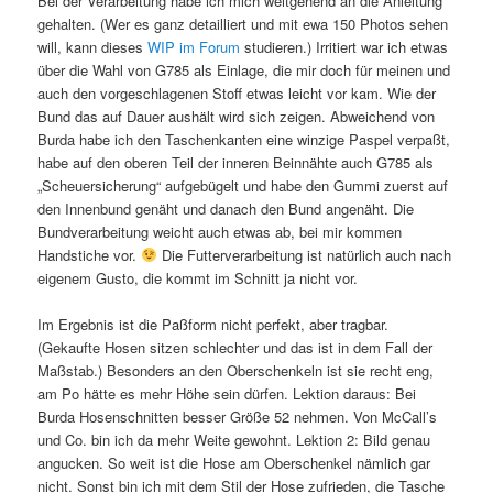
Bei der Verarbeitung habe ich mich weitgehend an die Anleitung
gehalten. (Wer es ganz detailliert und mit ewa 150 Photos sehen
will, kann dieses
WIP im Forum
studieren.) Irritiert war ich etwas
über die Wahl von G785 als Einlage, die mir doch für meinen und
auch den vorgeschlagenen Stoff etwas leicht vor kam. Wie der
Bund das auf Dauer aushält wird sich zeigen. Abweichend von
Burda habe ich den Taschenkanten eine winzige Paspel verpaßt,
habe auf den oberen Teil der inneren Beinnähte auch G785 als
„Scheuersicherung“ aufgebügelt und habe den Gummi zuerst auf
den Innenbund genäht und danach den Bund angenäht. Die
Bundverarbeitung weicht auch etwas ab, bei mir kommen
Handstiche vor.
Die Futterverarbeitung ist natürlich auch nach
eigenem Gusto, die kommt im Schnitt ja nicht vor.
Im Ergebnis ist die Paßform nicht perfekt, aber tragbar.
(Gekaufte Hosen sitzen schlechter und das ist in dem Fall der
Maßstab.) Besonders an den Oberschenkeln ist sie recht eng,
am Po hätte es mehr Höhe sein dürfen. Lektion daraus: Bei
Burda Hosenschnitten besser Größe 52 nehmen. Von McCall’s
und Co. bin ich da mehr Weite gewohnt. Lektion 2: Bild genau
angucken. So weit ist die Hose am Oberschenkel nämlich gar
nicht. Sonst bin ich mit dem Stil der Hose zufrieden, die Tasche