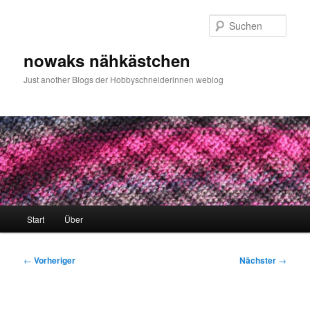
Zum
primären
Such
Inhalt
springen
nowaks nähkästchen
Just another Blogs der Hobbyschneiderinnen weblog
Hauptmenü
Start
Über
Beitragsnavigation
←
Vorheriger
Nächster
→