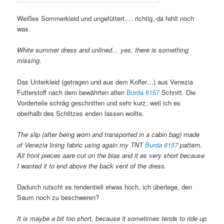
Weißes Sommerkleid und ungefüttert…. richtig, da fehlt noch
was.
White summer dress and unlined… yes, there is something
missing.
Das Unterkleid (getragen und aus dem Koffer…) aus Venezia
Futterstoff nach dem bewährten alten
Burda 6157
Schnitt. Die
Vorderteile schräg geschnitten und sehr kurz, weil ich es
oberhalb des Schlitzes enden lassen wollte.
The slip (after being worn and transported in a cabin bag) made
of Venezia lining fabric using again my TNT
Burda 6157
pattern.
All front pieces aare cut on the bias and it es very short because
I wanted it to end above the back vent of the dress.
Dadurch rutscht es tendentiell etwas hoch, ich überlege, den
Saum noch zu beschweren?
It is maybe a bit too short, because it sometimes tends to ride up