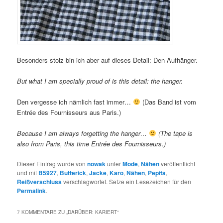
Besonders stolz bin ich aber auf dieses Detail: Den Aufhänger.
But what I am specially proud of is this detail: the hanger.
Den vergesse ich nämlich fast immer…
(Das Band ist vom
Entrée des Fournisseurs aus Paris.)
Because I am always forgetting the hanger…
(The tape is
also from Paris, this time Entrée des Fournisseurs.)
Dieser Eintrag wurde von
nowak
unter
Mode
,
Nähen
veröffentlicht
und mit
B5927
,
Butterick
,
Jacke
,
Karo
,
Nähen
,
Pepita
,
Reißverschluss
verschlagwortet. Setze ein Lesezeichen für den
Permalink
.
7 KOMMENTARE ZU „
DARÜBER: KARIERT
“