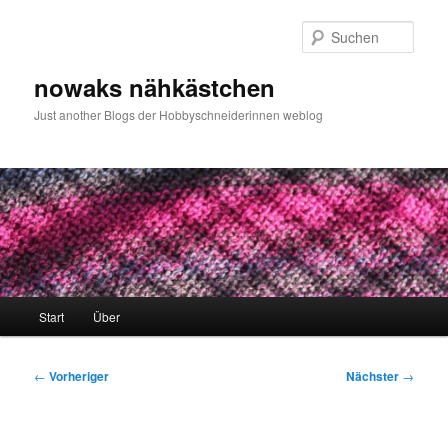
Zum
primären
Such
Inhalt
springen
nowaks nähkästchen
Just another Blogs der Hobbyschneiderinnen weblog
Hauptmenü
Start
Über
Beitragsnavigation
←
Vorheriger
Nächster
→