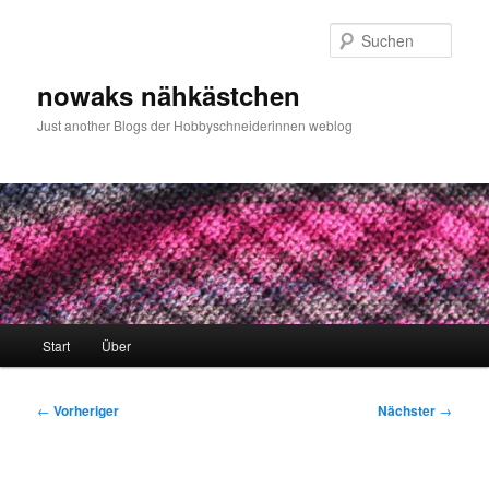
Zum
primären
Such
Inhalt
springen
nowaks nähkästchen
Just another Blogs der Hobbyschneiderinnen weblog
Hauptmenü
Start
Über
Beitragsnavigation
←
Vorheriger
Nächster
→