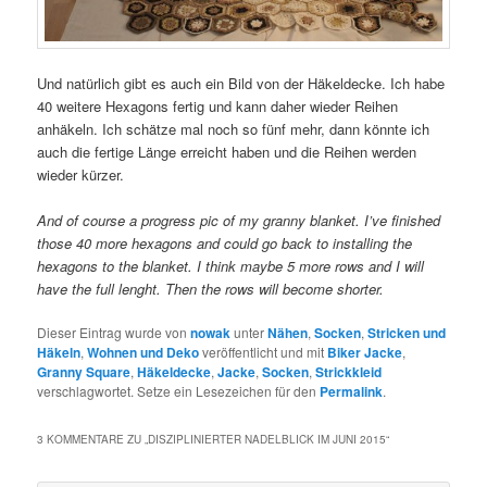
Und natürlich gibt es auch ein Bild von der Häkeldecke. Ich habe
40 weitere Hexagons fertig und kann daher wieder Reihen
anhäkeln. Ich schätze mal noch so fünf mehr, dann könnte ich
auch die fertige Länge erreicht haben und die Reihen werden
wieder kürzer.
And of course a progress pic of my granny blanket. I’ve finished
those 40 more hexagons and could go back to installing the
hexagons to the blanket. I think maybe 5 more rows and I will
have the full lenght. Then the rows will become shorter.
Dieser Eintrag wurde von
nowak
unter
Nähen
,
Socken
,
Stricken und
Häkeln
,
Wohnen und Deko
veröffentlicht und mit
Biker Jacke
,
Granny Square
,
Häkeldecke
,
Jacke
,
Socken
,
Strickkleid
verschlagwortet. Setze ein Lesezeichen für den
Permalink
.
3 KOMMENTARE ZU „
DISZIPLINIERTER NADELBLICK IM JUNI 2015
“