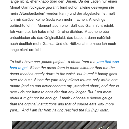
lange nicht, eher knapp über den Busen. Da der Laden nur einen
Monat Garnrückgabe gewährt (und schon alleine deswegen nie
mein „Standardladen“ werden kann) und der abgelaufen ist muß
ich mir darüber keine Gedanken mehr machen. Allerdings
befürchte ich im Moment auch eher, daß das Garn nicht reicht.
Ich vermute, ich habe mich für eine dichtere Maschenprobe
entschieden als das Originalkleid, das braucht dann natürlich
auch deutlich mehr Garn… Und die Hüftzunahme habe ich noch
lange nicht erreicht.
To knit I have one „couch project“, a dress from the
yarn that was
hard to get
. Since the dress form is much slimmer than me the
dress reaches nearly down to the waist. but in real it hardly goes
over the bust. Since the yarn shop allows returns only within one
month (and so can never become my „standard shop“) and that is
over I do not have to consider that any longer. But I am more
afraid it might not be enough. I think I choose a denser gauge
than the original instructions and that of course eats way more
yarn… And I am far from having reached the full (hip) width.