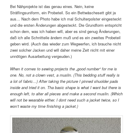
Bei Nähprojekte ist das genau eines. Nein, keine
Sträflingsuniform, ein Probeteil. So ein Bettwäschesett gibt ja
aus… Nach dem Photo habe ich mal Schulterpolster eingesteckt
und die ersten Änderungen abgesteckt. Die Grundform entspricht
schon dem, was ich haben will, aber es sind genug Änderungen,
daß ich alle Schnitteile ändern muß und es ein zweites Probeteil
geben wird. (Auch das wieder zum Wegwerfen, ich brauche nicht
zwei solcher Jacken und will daher meine Zeit nicht mit einer
unnötigen Ausarbeitung vergeuden.)
When it comes to sewing projects the „good number“ for me is
one. No, not a clown vest, a muslin. (This bedding stuff really is
a lot of fabric…) After taking the picture I pinned shuolder pads
inside and tried it on. Tha basic shape is what I want but there is
enough left, to alter all pieces and make a second muslin. (Which
will not be wearable either. I dont need such a jacket twice, so I
won’t waste my time finishing a jacket.)