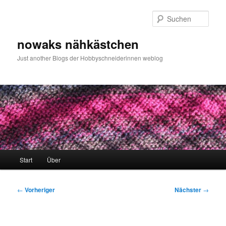
Zum
primären
Such
Inhalt
springen
nowaks nähkästchen
Just another Blogs der Hobbyschneiderinnen weblog
Hauptmenü
Start
Über
Beitragsnavigation
←
Vorheriger
Nächster
→