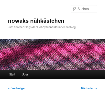
Zum
primären
Such
Inhalt
springen
nowaks nähkästchen
Just another Blogs der Hobbyschneiderinnen weblog
Hauptmenü
Start
Über
Beitragsnavigation
←
Vorheriger
Nächster
→