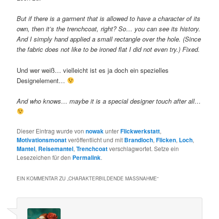
But if there is a garment that is allowed to have a character of its
own, then it’s the trenchcoat, right? So… you can see its history.
And I simply hand applied a small rectangle over the hole. (Since
the fabric does not like to be ironed flat I did not even try.) Fixed.
Und wer weiß… vielleicht ist es ja doch ein spezielles
Designelement…
And who knows… maybe it is a special designer touch after all…
Dieser Eintrag wurde von
nowak
unter
Flickwerkstatt
,
Motivationsmonat
veröffentlicht und mit
Brandloch
,
Flicken
,
Loch
,
Mantel
,
Reisemantel
,
Trenchcoat
verschlagwortet. Setze ein
Lesezeichen für den
Permalink
.
EIN KOMMENTAR ZU „
CHARAKTERBILDENDE MASSNAHME
“