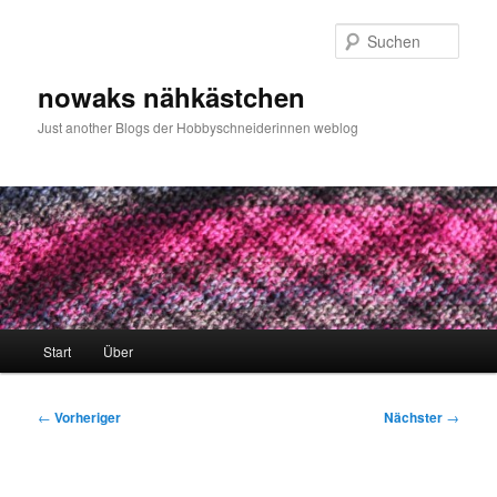
Zum
primären
Such
Inhalt
springen
nowaks nähkästchen
Just another Blogs der Hobbyschneiderinnen weblog
Hauptmenü
Start
Über
Beitragsnavigation
←
Vorheriger
Nächster
→