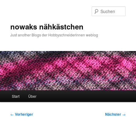
Zum
primären
Such
Inhalt
springen
nowaks nähkästchen
Just another Blogs der Hobbyschneiderinnen weblog
Hauptmenü
Start
Über
Beitragsnavigation
←
Vorheriger
Nächster
→