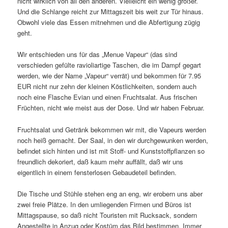
nicht wirklich von all den anderen. Vielleicht ein wenig größer.
Und die Schlange reicht zur Mittagszeit bis weit zur Tür hinaus.
Obwohl viele das Essen mitnehmen und die Abfertigung zügig
geht.
Wir entschieden uns für das „Menue Vapeur“ (das sind
verschieden gefülte ravioliartige Taschen, die im Dampf gegart
werden, wie der Name „Vapeur“ verrät) und bekommen für 7.95
EUR nicht nur zehn der kleinen Köstlichkeiten, sondern auch
noch eine Flasche Evian und einen Fruchtsalat. Aus frischen
Früchten, nicht wie meist aus der Dose. Und wir haben Februar.
Fruchtsalat und Getränk bekommen wir mit, die Vapeurs werden
noch heiß gemacht. Der Saal, in den wir durchgewunken werden,
befindet sich hinten und ist mit Stoff- und Kunststoffpflanzen so
freundlich dekoriert, daß kaum mehr auffällt, daß wir uns
eigentlich in einem fensterlosen Gebaudeteil befinden.
Die Tische und Stühle stehen eng an eng, wir erobern uns aber
zwei freie Plätze. In den umliegenden Firmen und Büros ist
Mittagspause, so daß nicht Touristen mit Rucksack, sondern
Angestellte in Anzug oder Kostüm das Bild bestimmen. Immer