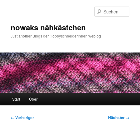
Zum
primären
Such
Inhalt
springen
nowaks nähkästchen
Just another Blogs der Hobbyschneiderinnen weblog
Hauptmenü
Start
Über
Beitragsnavigation
←
Vorheriger
Nächster
→