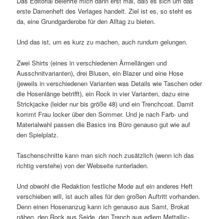
Das Editorial belehrte mich dann erst mal, daß es sich um das
erste Damenheft des Verlages handelt. Ziel ist es, so steht es
da, eine Grundgarderobe für den Alltag zu bieten.
Und das ist, um es kurz zu machen, auch rundum gelungen.
Zwei Shirts (eines in verschiedenen Ärmellängen und
Ausschnitvarianten), drei Blusen, ein Blazer und eine Hose
(jeweils in verschiedenen Varianten was Details wie Taschen oder
die Hosenlänge betrifft), ein Rock in vier Varianten, dazu eine
Strickjacke (leider nur bis größe 48) und ein Trenchcoat. Damit
kommt Frau locker über den Sommer. Und je nach Farb- und
Materialwahl passen die Basics ins Büro genauso gut wie auf
den Spielplatz.
Taschenschnitte kann man sich noch zusätzlich (wenn ich das
richtig verstehe) von der Webseite runterladen.
Und obwohl die Redaktion festliche Mode auf ein anderes Heft
verschieben will, ist auch alles für den großen Auftritt vorhanden.
Denn einen Hosenanzug kann ich genauso aus Samt, Brokat
nähen, den Rock aus Seide, den Trench aus edlem Mettallic-