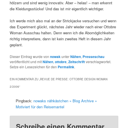
hölzern und sind wenig innovativ. Aber – helas! – man erkennt
die Kleidungsstücke! Und das ist mir eigentlich wichtiger.
Ich werde mich also mal an der Strickjacke versuchen und wenn
das Experiment glückt, nächstes Jahr wieder nach einer Ottobre
Woman Ausschau halten. Denn wenn ich die Abomöglichkeiten
richtig interpretiere, dann ist kein zweites Heft in diesem Jahr
geplant.
Dieser Eintrag wurde von
nowak
unter
Nähen
,
Presseschau
veröffentlicht und mit
Nähen
,
ottobre
,
Zeitschrift
verschlagwortet.
Setze ein Lesezeichen für den
Permalink
.
EIN KOMMENTAR ZU „
REVUE DE PRESSE: OTTOBRE DESIGN WOMAN
2/2006
“
Pingback:
nowaks nähkästchen » Blog Archive »
Motiviert für den Reisemantel
Schreibe einen Kommentar