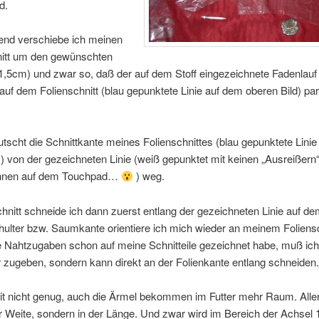
d.
end verschiebe ich meinen
nitt um den gewünschten
1,5cm) und zwar so, daß der auf dem Stoff eingezeichnete Fadenlauf
auf dem Folienschnitt (blau gepunktete Linie auf dem oberen Bild) para
tscht die Schnittkante meines Folienschnittes (blau gepunktete Lini
s) von der gezeichneten Linie (weiß gepunktet mit keinen „Ausreißern
hnen auf dem Touchpad…
) weg.
nitt schneide ich dann zuerst entlang der gezeichneten Linie auf de
ulter bzw. Saumkante orientiere ich mich wieder an meinem Foliensch
e Nahtzugaben schon auf meine Schnitteile gezeichnet habe, muß ich
 zugeben, sondern kann direkt an der Folienkante entlang schneiden.
t nicht genug, auch die Ärmel bekommen im Futter mehr Raum. Alle
er Weite, sondern in der Länge. Und zwar wird im Bereich der Achsel