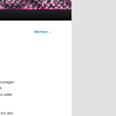
Nächster
→
ozusagen
h
so edler
 mir den