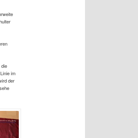
hrweite
hulter
eren
 die
Linie im
wird der
 sehe