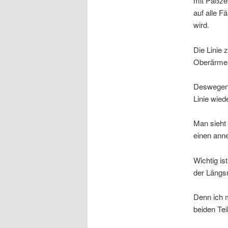
mit Paßzei
auf alle F
wird.
Die Linie 
Oberärmel
Deswegen l
Linie wied
Man sieht 
einen anne
Wichtig is
der Längsn
Denn ich 
beiden Te