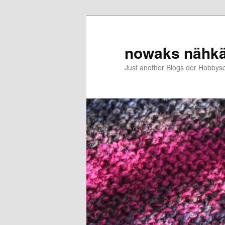
Zum
primären
Inhalt
nowaks nähk
springen
Just another Blogs der Hobbys