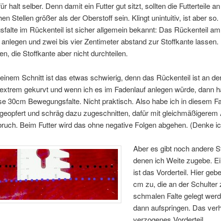
ür halt selber. Denn damit ein Futter gut sitzt, sollten die Futterteile a
en Stellen größer als der Oberstoff sein. Klingt unintuitiv, ist aber so.
alte im Rückenteil ist sicher allgemein bekannt: Das Rückenteil am
 anlegen und zwei bis vier Zentimeter abstand zur Stoffkante lassen
n, die Stoffkante aber nicht durchteilen.
einem Schnitt ist das etwas schwierig, denn das Rückenteil ist an de
 extrem gekurvt und wenn ich es im Fadenlauf anlegen würde, dann hä
se 30cm Bewegungsfalte. Nicht praktisch. Also habe ich in diesem Fa
 geopfert und schräg dazu zugeschnitten, dafür mit gleichmäßigerem
bruch. Beim Futter wird das ohne negative Folgen abgehen. (Denke i
Aber es gibt noch andere St
denen ich Weite zugebe. E
ist das Vorderteil. Hier gebe
cm zu, die an der Schulter 
schmalen Falte gelegt wer
dann aufspringen. Das verh
verzogenes Vorderteil.