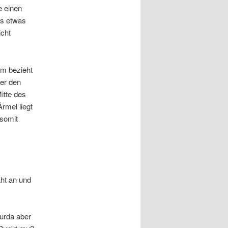
e einen
as etwas
icht
cm bezieht
ber den
itte des
rmel liegt
 somit
r
aht an und
urda aber