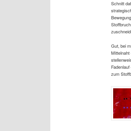
Schnitt daf
strategisch
Bewegungsf
Stoffbruch
zuschneide
Gut, bei m
Mittelnaht
stellenwei
Fadenlauf
zum Stoff