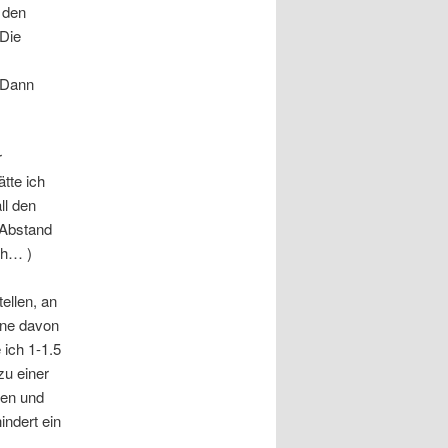
n den
 Die
. Dann
r
tte ich
ll den
 Abstand
ch… )
ellen, an
ine davon
 ich 1-1.5
zu einer
den und
indert ein