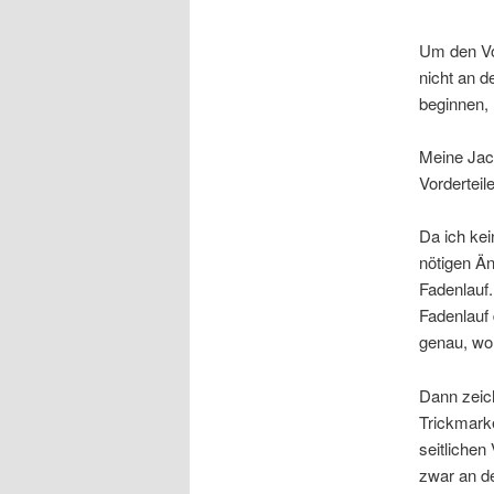
Um den Vor
nicht an d
beginnen, 
Meine Jack
Vorderteil
Da ich kei
nötigen Än
Fadenlauf.
Fadenlauf 
genau, wo d
Dann zeich
Trickmarke
seitlichen
zwar an de