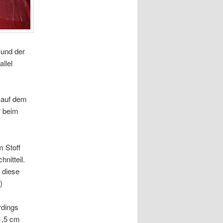
 und der
llel
e auf dem
“ beim
m Stoff
nitteil.
 diese
)
rdings
 1,5 cm