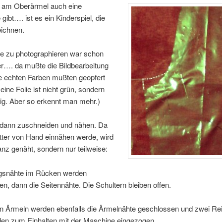
 am Oberärmel auch eine
ibt…. ist es ein Kinderspiel, die
eichnen.
e zu photographieren war schon
er…. da mußte die Bildbearbeitung
ie echten Farben mußten geopfert
ine Folie ist nicht grün, sondern
ig. Aber so erkennt man mehr.)
dann zuschneiden und nähen. Da
tter von Hand einnähen werde, wird
anz genäht, sondern nur teilweise:
ngsnähte im Rücken werden
n, dann die Seitennähte. Die Schultern bleiben offen.
n Ärmeln werden ebenfalls die Ärmelnähte geschlossen und zwei Re
den zum Einhalten mit der Maschine eingezogen.