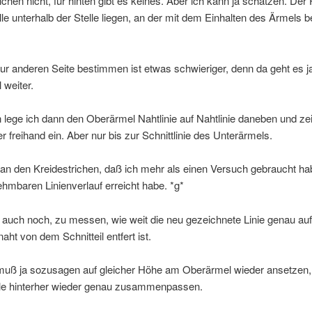
chen nicht, für hinten gibt es keines. Aber ich kann ja schätzen. De
älle unterhalb der Stelle liegen, an der mit dem Einhalten des Ärmels
zur anderen Seite bestimmen ist etwas schwieriger, denn da geht es 
 weiter.
ege ich dann den Oberärmel Nahtlinie auf Nahtlinie daneben und ze
er freihand ein. Aber nur bis zur Schnittlinie des Unterärmels.
an den Kreidestrichen, daß ich mehr als einen Versuch gebraucht hab
hmbaren Linienverlauf erreicht habe. *g*
t auch noch, zu messen, wie weit die neu gezeichnete Linie genau au
aht von dem Schnitteil entfert ist.
muß ja sozusagen auf gleicher Höhe am Oberärmel wieder ansetzen, 
ile hinterher wieder genau zusammenpassen.