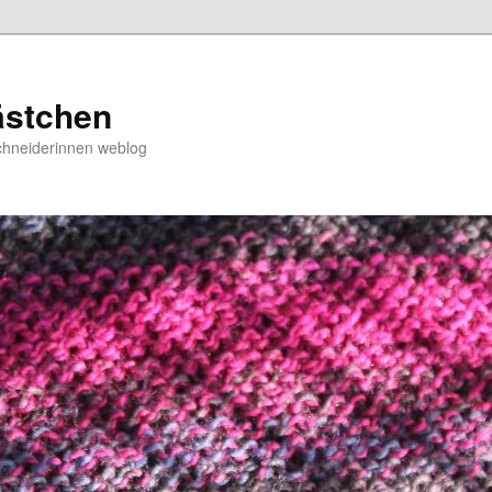
ästchen
chneiderinnen weblog