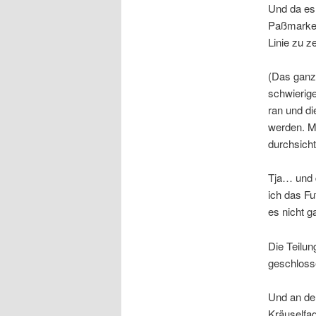
Und da es
Paßmarke g
Linie zu z
(Das ganz
schwierig
ran und d
werden. Me
durchsicht
Tja… und 
ich das Fu
es nicht g
Die Teilu
geschlosse
Und an de
Kräuselfa