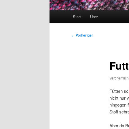
Hauptmenü
Start
Über
Beitragsnavigation
←
Vorheriger
Futt
Veröffentlic
Füttern s
nicht nur
hingegen f
Stoff schr
Aber da Bu