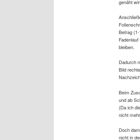
genäht wir
Anschließ
Foliensch
Betrag (1-
Fadenlauf 
bleiben.
Dadurch ru
Bild recht
Nachzeic
Beim Zusch
und ab Sch
(Da ich di
nicht mehr
Doch dami
nicht in d