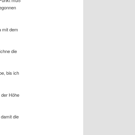
r Punkt muß
 begonnen
ja mit dem
ichne die
e, bis ich
f der Höhe
damit die