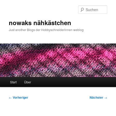
Zum
primären
Such
Inhalt
springen
nowaks nähkästchen
Just another Blogs der Hobbyschneiderinnen weblog
Hauptmenü
Start
Über
Beitragsnavigation
←
Vorheriger
Nächster
→