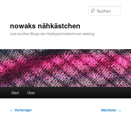
Zum
primären
Such
Inhalt
springen
nowaks nähkästchen
Just another Blogs der Hobbyschneiderinnen weblog
Hauptmenü
Start
Über
Beitragsnavigation
←
Vorheriger
Nächster
→