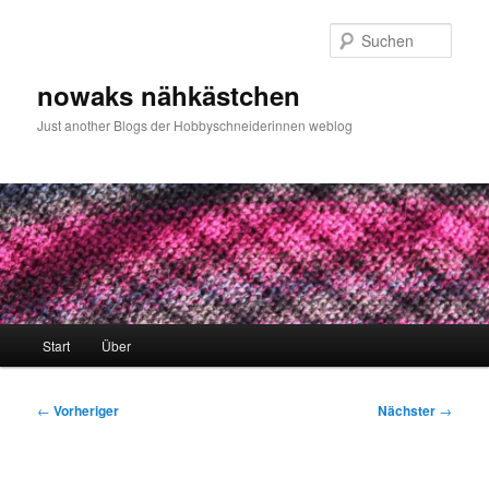
Zum
primären
Such
Inhalt
springen
nowaks nähkästchen
Just another Blogs der Hobbyschneiderinnen weblog
Hauptmenü
Start
Über
Beitragsnavigation
←
Vorheriger
Nächster
→