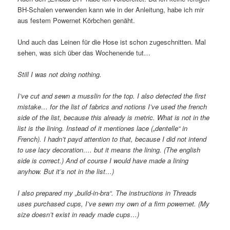
BH-Schalen verwenden kann wie in der Anleitung, habe ich mir
aus festem Powernet Körbchen genäht.
Und auch das Leinen für die Hose ist schon zugeschnitten. Mal
sehen, was sich über das Wochenende tut…
Still I was not doing nothing.
I’ve cut and sewn a musslin for the top. I also detected the first
mistake… for the list of fabrics and notions I’ve used the french
side of the list, because this already is metric. What is not in the
list is the lining. Instead of it mentiones lace („dentelle“ in
French). I hadn’t payd attention to that, because I did not intend
to use lacy decoration…. but it means the lining. (The english
side is correct.) And of course I would have made a lining
anyhow. But it’s not in the list…)
I also prepared my „build-in-bra“. The instructions in Threads
uses purchased cups, I’ve sewn my own of a firm powernet. (My
size doesn’t exist in ready made cups…)