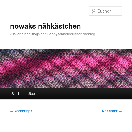
Zum
primären
Such
Inhalt
springen
nowaks nähkästchen
Just another Blogs der Hobbyschneiderinnen weblog
Hauptmenü
Start
Über
Beitragsnavigation
←
Vorheriger
Nächster
→