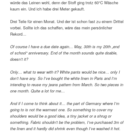
würde das Leinen wohl, denn der Stoff ging trotz 60°C Wäsche
kaum ein. Und ich habe drei Meter gekauft.
Drei Teile für einen Monat. Und der ist schon fast zu einem Drittel
vorbei. Sollte ich das schaffen, wäre das mein persönlicher
Rekord…
Of course I have a due date again… May, 30th is my 20th „end
of school“ anniversary. End of the month sounds quite doable,
doesn’t it?
Only… what to wear with it? White pants would be nice… only I
don’t have any. So I’ve bought the white linen in Paris and I’m
intending to reuse my jeans pattern from March. So two pieces in
one month. Quite a lot for me…
And if I come to think about it… the part of Germany where I’m
going to is not the warmest one. So something to cover my
shoulders would be a good idea, a tiny jacket or a shrug or
something. Fabric shouldn’t be the problem, I’ve purchased 3m of
the linen and it hardly did shrink even though I’ve washed it hot.