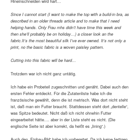
Hineinschneiden wird hart…
Since I cannot start (I want to make the top with a build-in bra, as
described in an older threads article and to make that I need
helping hands. Only Frau mhs didn’t have time this week and
then she’ll probably be on holiday…) a closer look an the
fabric.It’s the most beautiful silk I’ve ever owned. It’s not only a
print, no the basic fabric is a woven paisley pattern.
Cutting into this fabric will be hard…
Trotzdem war ich nicht ganz untätig.
Ich habe ein Probeteil zugeschnitten und genäht. Dabei auch den
ersten Fehler entdeckt. Für die Zutatenliste habe ich die
französische gewählt, denn die ist metrisch. Was dort nicht steht
ist, daß man ein Futter braucht. Stattdessen steht dort „dentelle“,
was Spitze bedeutet. Nicht daß ich nicht ohnehin Futter
eingearbeitet hätte…. aber in der Liste steht es nicht. (Die
englische Seite ist aber korrekt, da heißt es „lining“.)
Auch den „Einbau-BH“ habe ich vorbereitet. Da ich keine fertigen