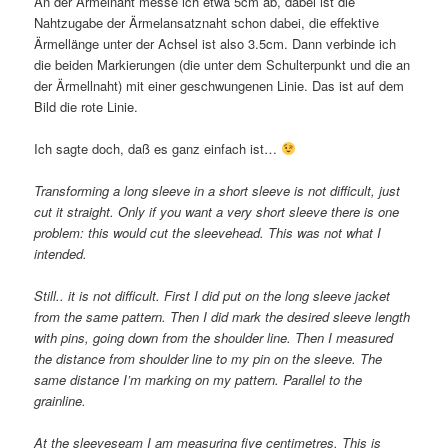
An der Ärmelnaht messe ich etwa 5cm ab, dabei ist die
Nahtzugabe der Ärmelansatznaht schon dabei, die effektive
Ärmellänge unter der Achsel ist also 3.5cm. Dann verbinde ich
die beiden Markierungen (die unter dem Schulterpunkt und die an
der Ärmellnaht) mit einer geschwungenen Linie. Das ist auf dem
Bild die rote Linie.
Ich sagte doch, daß es ganz einfach ist…
Transforming a long sleeve in a short sleeve is not difficult, just
cut it straight. Only if you want a very short sleeve there is one
problem: this would cut the sleevehead. This was not what I
intended.
Still.. it is not difficult. First I did put on the long sleeve jacket
from the same pattern. Then I did mark the desired sleeve length
with pins, going down from the shoulder line. Then I measured
the distance from shoulder line to my pin on the sleeve. The
same distance I’m marking on my pattern. Parallel to the
grainline.
At the sleeveseam I am measuring five centimetres. This is