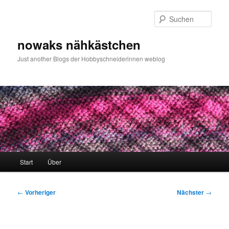
Zum
primären
Such
Inhalt
springen
nowaks nähkästchen
Just another Blogs der Hobbyschneiderinnen weblog
Hauptmenü
Start
Über
Beitragsnavigation
←
Vorheriger
Nächster
→