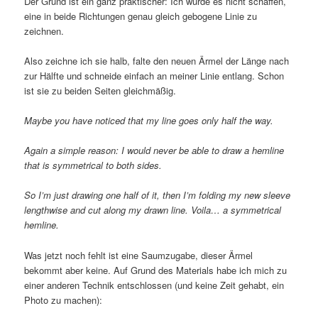
Der Grund ist ein ganz praktischer: Ich würde es nicht schaffen,
eine in beide Richtungen genau gleich gebogene Linie zu
zeichnen.
Also zeichne ich sie halb, falte den neuen Ärmel der Länge nach
zur Hälfte und schneide einfach an meiner Linie entlang. Schon
ist sie zu beiden Seiten gleichmäßig.
Maybe you have noticed that my line goes only half the way.
Again a simple reason: I would never be able to draw a hemline
that is symmetrical to both sides.
So I’m just drawing one half of it, then I’m folding my new sleeve
lengthwise and cut along my drawn line. Voila… a symmetrical
hemline.
Was jetzt noch fehlt ist eine Saumzugabe, dieser Ärmel
bekommt aber keine. Auf Grund des Materials habe ich mich zu
einer anderen Technik entschlossen (und keine Zeit gehabt, ein
Photo zu machen):