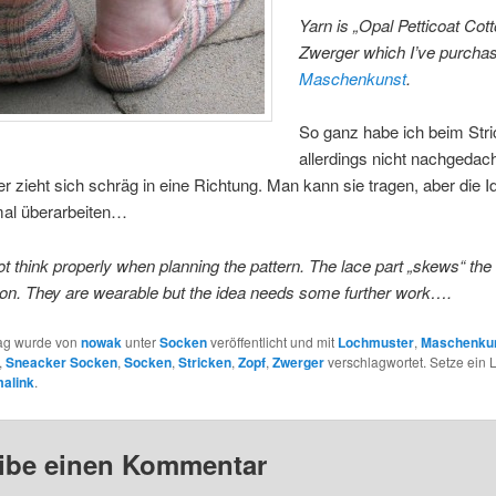
Yarn is „Opal Petticoat Cot
Zwerger which I’ve purcha
Maschenkunst
.
So ganz habe ich beim Str
allerdings nicht nachgedach
 zieht sich schräg in eine Richtung. Man kann sie tragen, aber die 
mal überarbeiten…
not think properly when planning the pattern. The lace part „skews“ the
ion. They are wearable but the idea needs some further work….
rag wurde von
nowak
unter
Socken
veröffentlicht und mit
Lochmuster
,
Maschenku
,
Sneacker Socken
,
Socken
,
Stricken
,
Zopf
,
Zwerger
verschlagwortet. Setze ein
alink
.
ibe einen Kommentar