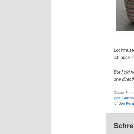
Lochmuster
ich noch 
But I did 
one direct
Dieser Eint
Opal Cotton
für den
Perm
Schre