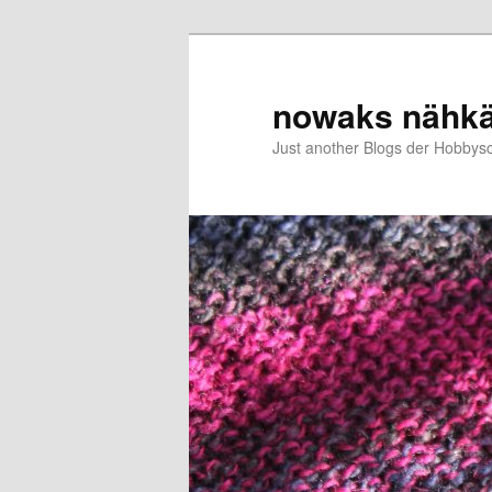
Zum
primären
Inhalt
nowaks nähk
springen
Just another Blogs der Hobbys