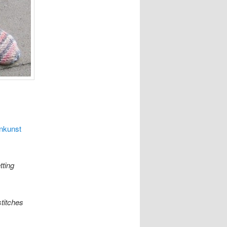
nkunst
tting
stitches