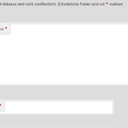
*
l-Adresse wird nicht veröffentlicht.
Erforderliche Felder sind mit
markiert
*
ar
*