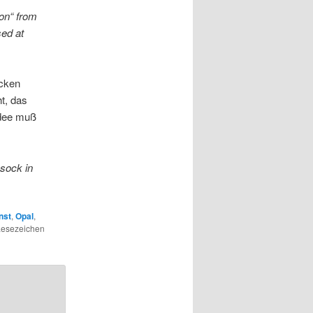
ton“ from
sed at
icken
t, das
Idee muß
 sock in
nst
,
Opal
,
 Lesezeichen