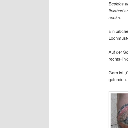
Besides all
finished 
socks.
Ein bißche
Lochmuster
Auf der So
rechts-lin
Garn ist „
gefunden.