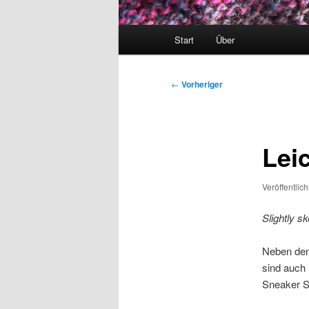
Hauptmenü
Start
Über
Beitragsnavigation
←
Vorheriger
Lei
Veröffentlic
Slightly 
Neben den
sind auch
Sneaker S