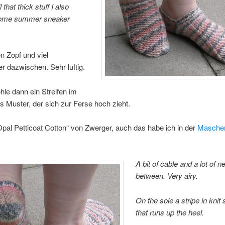
 that thick stuff I also
some summer sneaker
n Zopf und viel
 dazwischen. Sehr luftig.
hle dann ein Streifen im
ks Muster, der sich zur Ferse hoch zieht.
Opal Petticoat Cotton“ von Zwerger, auch das habe ich in der
Masche
A bit of cable and a lot of ne
between. Very airy.
On the sole a stripe in knit 
that runs up the heel.