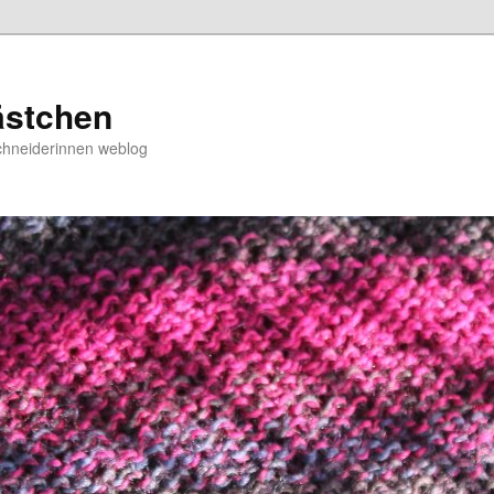
ästchen
chneiderinnen weblog