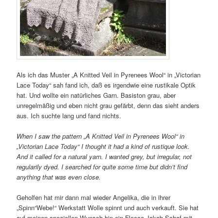
Als ich das Muster „A Knitted Veil in Pyrenees Wool“ in „Victorian
Lace Today“ sah fand ich, daß es irgendwie eine rustikale Optik
hat. Und wollte ein natürliches Garn. Basiston grau, aber
unregelmäßig und eben nicht grau gefärbt, denn das sieht anders
aus. Ich suchte lang und fand nichts.
When I saw the pattern „A Knitted Veil in Pyrenees Wool“ in
„Victorian Lace Today“ I thought it had a kind of rustique look.
And it called for a natural yarn. I wanted grey, but irregular, not
regularily dyed. I searched for quite some time but didn’t find
anything that was even close.
Geholfen hat mir dann mal wieder Angelika, die in ihrer
„Spinn“Webe!“ Werkstatt Wolle spinnt und auch verkauft. Sie hat
auf meinen speziellen Wunsch hin ein Fleece Jakob Schaf mit