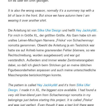
ich es über ein Shirt gezogen.
It is also the wrong season, normally it’s a summery top with a
bit of lace in the front. But since we have autumn here I am
wearing it over another shirt.
Die Anleitung ist von
Silke Ufer Design
und heißt
Hey Jackky68!
.
Für mich in Größe XL, der größten Größe. Als Garn habe ich ein
uraltes Leinen-Mischgarn Namens „Friska“ von Schachenmayr
nomotta genommen. Obwohl die Anleitung ja ein Teststrick war
hatte sie auf Anhieb keine gravierenden Fehler (kleinere, so wie
Rechtschreibung, wurden ausgebessert) und war gut
verständlich. Außerdem sind immer wieder Zentimeterangaben
dabei, so daß ich gleich beim Stricken gut an meine üblichen
Figurbesonderheiten anpassen und auch meine unterschiedliche
Maschenprobe berücksichtigen konnte.
The pattern is called
Hey Jackky68!
and it’s from
Silke Ufer
Design
. I made it in XL, the biggest size available. I had found a
very old linen-blend yarn from Schachenmayr nomotta in my
belongings just before starting this project. It is called „Friska“
and was just perfect. Even though it was a test knit there were