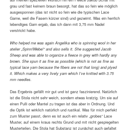
grau und fast keinem braun besorgt, hat das so fein wie möglich
ausgesponnen (das ist nicht so fein wie die typischen Lace
Garne, weil die Fasern kürzer sind) und gezwirnt. Was ein herrlich
lebendiges Garn ergab, das ich dann mit 3,75 mm Nadel
verstrickt habe.
Who helped me was again Angelika who is spinning wool in her
atelier „Spinn!Webe!“ and also sells it. She suggested Jacob
Sheep and was able to organize a fleece in grey with hardly any
brown. She spun it as fine as possible (which is not as fine as
typical lace yarn because the fibers are not that long) and plyed
it. Which makes a very lively yarn which I’ve knitted with 3.75
mm needles.
Das Ergebnis gefällt mir gut und ist ganz faszinierend. Natürlich
ist die Stola nicht sehr weich, sondern etwas kratzig. Um sie auf
einen Pulli oder Mantel zu tragen ist das aber in Ordnung. Und
die Optik ist wirklich natürlich und rustikal. Was für mich perfekt
zum Muster passt, denn es ist auch ein relativ „grobes“ Lace
Muster, auf einem kraus rechts Grund und mit nicht gespiegelten
Musterteilen. Die Stola hat Substanz ist zunächst auch gefaltet