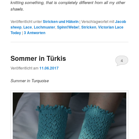
knitting something, that is completely different from all my other
shawls.
Veröffentlicht unter
Stricken und Häkeln
|
Verschlagwortet mit
Jacob
sheep
,
Lace
,
Lochmuster
,
Spinn!Webe!
,
Stricken
,
Victorian Lace
Today
|
3
Antworten
Sommer in Türkis
4
Veröffentlicht am
11.06.2017
Summer in Turquoise