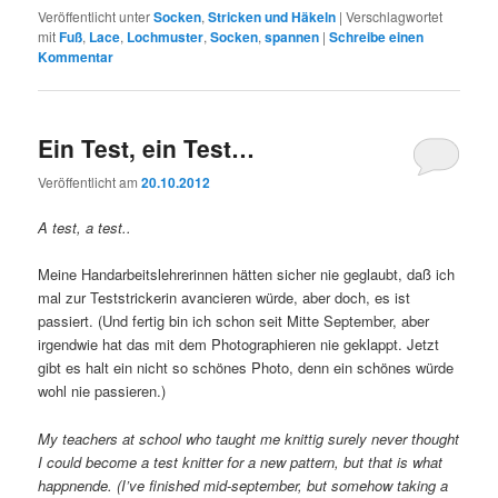
Veröffentlicht unter
Socken
,
Stricken und Häkeln
|
Verschlagwortet
mit
Fuß
,
Lace
,
Lochmuster
,
Socken
,
spannen
|
Schreibe einen
Kommentar
Ein Test, ein Test…
Veröffentlicht am
20.10.2012
A test, a test..
Meine Handarbeitslehrerinnen hätten sicher nie geglaubt, daß ich
mal zur Teststrickerin avancieren würde, aber doch, es ist
passiert. (Und fertig bin ich schon seit Mitte September, aber
irgendwie hat das mit dem Photographieren nie geklappt. Jetzt
gibt es halt ein nicht so schönes Photo, denn ein schönes würde
wohl nie passieren.)
My teachers at school who taught me knittig surely never thought
I could become a test knitter for a new pattern, but that is what
happnende. (I’ve finished mid-september, but somehow taking a