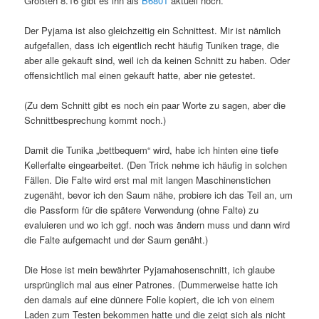
Größten 8.16 gibt es ihn als
B6801
aktuell noch.
Der Pyjama ist also gleichzeitig ein Schnittest. Mir ist nämlich
aufgefallen, dass ich eigentlich recht häufig Tuniken trage, die
aber alle gekauft sind, weil ich da keinen Schnitt zu haben. Oder
offensichtlich mal einen gekauft hatte, aber nie getestet.
(Zu dem Schnitt gibt es noch ein paar Worte zu sagen, aber die
Schnittbesprechung kommt noch.)
Damit die Tunika „bettbequem“ wird, habe ich hinten eine tiefe
Kellerfalte eingearbeitet. (Den Trick nehme ich häufig in solchen
Fällen. Die Falte wird erst mal mit langen Maschinenstichen
zugenäht, bevor ich den Saum nähe, probiere ich das Teil an, um
die Passform für die spätere Verwendung (ohne Falte) zu
evaluieren und wo ich ggf. noch was ändern muss und dann wird
die Falte aufgemacht und der Saum genäht.)
Die Hose ist mein bewährter Pyjamahosenschnitt, ich glaube
ursprünglich mal aus einer Patrones. (Dummerweise hatte ich
den damals auf eine dünnere Folie kopiert, die ich von einem
Laden zum Testen bekommen hatte und die zeigt sich als nicht