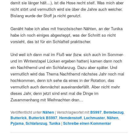
damit sie länger hält…), ist die Hose recht steif. Was mich aber
nicht stört und vermutlich wird sie über die Jahre auch weicher.
Bislang wurde der Stoff ja nicht genutzt.
Genäht habe ich alles mit französischen Nähten, an der Tunika
habe ich noch einiges abgesteppt, was der Schnitt so nicht
vorsieht, das ist für ein Schlafteil praktischer.
Und weil ich dann mal im Fluß war (bzw. sich auch im Sommer-
und im Winterstapel Lücken ergeben hatten) kamen dann noch
ein Nachthemd und ein Schlafanzug. Dazu aber später. Und
vermutlich wird das Thema Nachthemd nächstes Jahr noch mal
hochkommen, denn ich sehe da eines in der Rotation, das
vermutlich auch demnächst auseinanderfällt. Aber nicht mehr
dieses Jahr, denn jetzt sind erst mal die Dinge im
Zusammenhang mit Weihnachten dran…
Veröffentlicht unter
Nähen
|
Verschlagwortet mit
B5997
,
Bettebezug
,
Butterick
,
Butterick B5997
,
Hemdenstoff
,
Lochmuster
,
Nähen
,
Pyjama
,
Schlafanzug
,
Tunika
|
Schreibe einen Kommentar