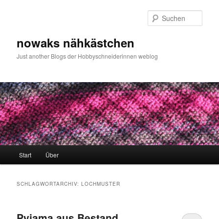
Zum
Zum
primären
sekundären
Such
Inhalt
Inhalt
springen
springen
nowaks nähkästchen
Just another Blogs der Hobbyschneiderinnen weblog
Hauptmenü
Start
Über
SCHLAGWORTARCHIV:
LOCHMUSTER
Pyjama aus Bestand