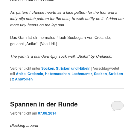
As pattern I choose hearts as a lace pattern for the foot and a
lofty slip stitch pattern for the sole, to walk softly on it. Added are
more tiny hearts on the leg part.
Das Garn ist ein normales 4fach Sockegarn von Crelando,
genannt „Anika“. (Von Lidl.)
The yarn is a standard 4ply sock woll, „Anika“ by Crelando.
Veröffentlicht unter
Socken
,
Stricken und Häkeln
|
Verschlagwortet
mit
Anika
,
Crelando
,
Hebemaschen
,
Lochmuster
,
Socken
,
Stricken
|
2
Antworten
Spannen in der Runde
Veröffentlicht am
07.08.2014
Blocking around