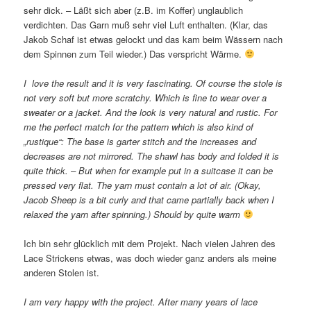
sehr dick. – Läßt sich aber (z.B. im Koffer) unglaublich
verdichten. Das Garn muß sehr viel Luft enthalten. (Klar, das
Jakob Schaf ist etwas gelockt und das kam beim Wässern nach
dem Spinnen zum Teil wieder.) Das verspricht Wärme.
I love the result and it is very fascinating. Of course the stole is
not very soft but more scratchy. Which is fine to wear over a
sweater or a jacket. And the look is very natural and rustic. For
me the perfect match for the pattern which is also kind of
„rustique“: The base is garter stitch and the increases and
decreases are not mirrored. The shawl has body and folded it is
quite thick. – But when for example put in a suitcase it can be
pressed very flat. The yarn must contain a lot of air. (Okay,
Jacob Sheep is a bit curly and that came partially back when I
relaxed the yarn after spinning.) Should by quite warm
Ich bin sehr glücklich mit dem Projekt. Nach vielen Jahren des
Lace Strickens etwas, was doch wieder ganz anders als meine
anderen Stolen ist.
I am very happy with the project. After many years of lace