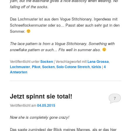
yarn, but the elasthane gives a nice elasticity when wearing. No
falling off of the socks.
Das Lochmuster ist aus dem Vogue Stitchionary. Irgendwas mit
Schneeflockenmuster oder so… Passt aber auch sehr gut in den
Sommer.
The lace pattern is from a Vogue Stitchionary. Something with
snowflake pattern or such… Fits well in summer also.
Veröffentlicht unter
Socken
|
Verschlagwortet mit
Lana Grossa
,
Lochmuster
,
Pikot
,
Socken
,
Solo Cotone Stretch
,
türkis
|
4
Antworten
Jetzt spinnt sie total!
7
Veröffentlicht am
04.05.2015
Now she is completely gone crazy!
Das sagte zumindest der Blick meines Mannes, als er das hier