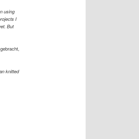
en using
rojects I
et. But
gebracht,
an knitted