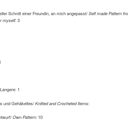
eller Schnitt einer Freundin, an mich angepasst/
Self made Pattern fro
r myself
: 3
1
 Langere: 1
es und Gehäkeltes/
Knitted and Crocheted Items
:
ntwurf/
Own Pattern
: 10