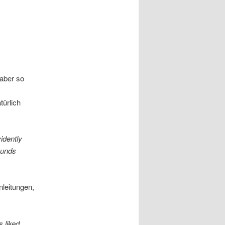
 aber so
türlich
idently
ounds
nleitungen,
s liked