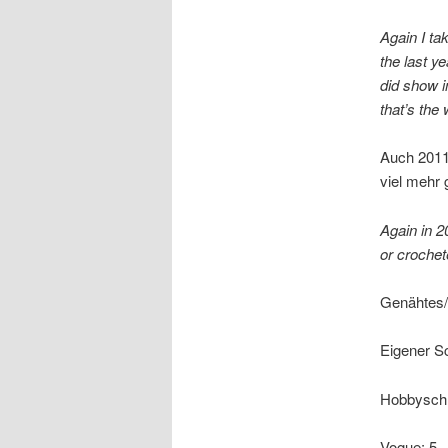
Again I ta
the last y
did show i
that’s the 
Auch 2011
viel mehr 
Again in 2
or crochet
Genähtes
Eigener Sc
Hobbyschn
Vogue: 5