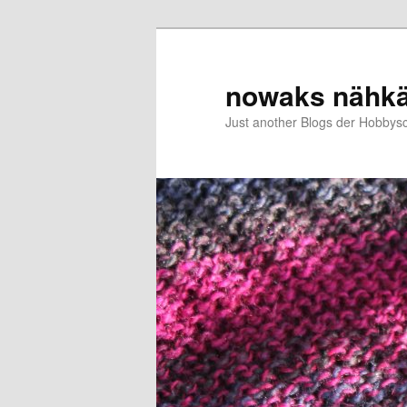
Zum
primären
Inhalt
nowaks nähk
springen
Just another Blogs der Hobbys