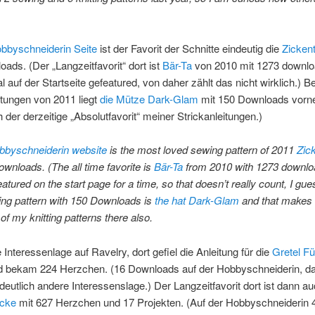
bbyschneiderin Seite
ist der Favorit der Schnitte eindeutig die
Zicken
ads. (Der „Langzeitfavorit“ dort ist
Bär-Ta
von 2010 mit 1273 downlo
l auf der Startseite gefeatured, von daher zählt das nicht wirklich.) B
itungen von 2011 liegt
die Mütze Dark-Glam
mit 150 Downloads vorne
 der derzeitige „Absolutfavorit“ meiner Strickanleitungen.)
bbyschneiderin website
is the most loved sewing pattern of 2011
Zic
ownloads. (The all time favorite is
Bär-Ta
from 2010 with 1273 downlo
atured on the start page for a time, so that doesn’t really count, I gue
ting pattern with 150 Downloads is
the hat Dark-Glam
and that makes it
 of my knitting patterns there also.
 Interessenlage auf Ravelry, dort gefiel die Anleitung für die
Gretel Fü
d bekam 224 Herzchen. (16 Downloads auf der Hobbyschneiderin, da
deutlich andere Interessenslage.) Der Langzeitfavorit dort ist dann au
cke
mit 627 Herzchen und 17 Projekten. (Auf der Hobbyschneiderin 