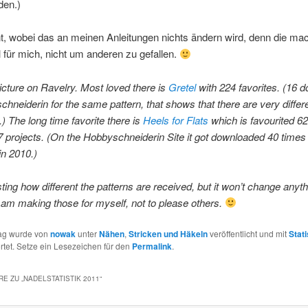
den.)
t, wobei das an meinen Anleitungen nichts ändern wird, denn die ma
 für mich, nicht um anderen zu gefallen.
picture on Ravelry. Most loved there is
Gretel
with 224 favorites. (16 
hneiderin for the same pattern, that shows that there are very differe
.) The long time favorite there is
Heels for Flats
which is favourited 6
 projects. (On the Hobbyschneiderin Site it got downloaded 40 times 
in 2010.)
esting how different the patterns are received, but it won’t change anyt
I am making those for myself, not to please others.
rag wurde von
nowak
unter
Nähen
,
Stricken und Häkeln
veröffentlicht und mit
Stati
tet. Setze ein Lesezeichen für den
Permalink
.
E ZU „
NADELSTATISTIK 2011
“