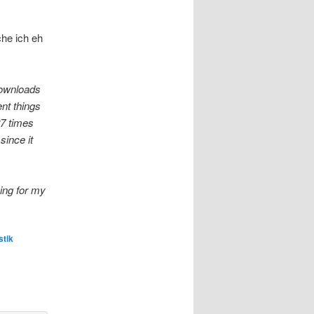
che ich eh
downloads
nt things
27 times
since it
hing for my
stik