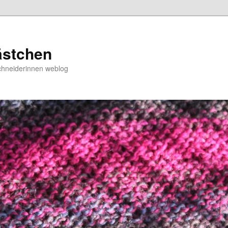
ästchen
chneiderinnen weblog