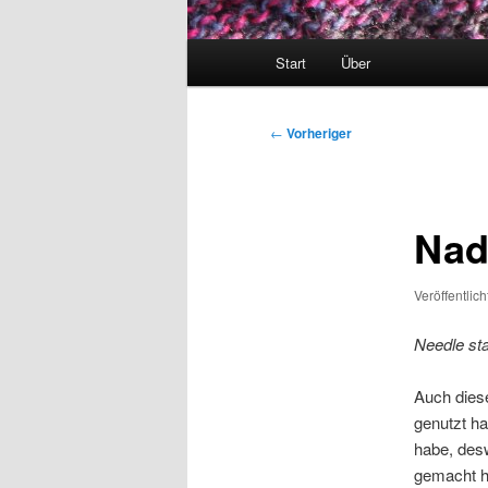
Hauptmenü
Start
Über
Beitragsnavigation
←
Vorheriger
Nad
Veröffentlic
Needle sta
Auch diese
genutzt ha
habe, des
gemacht ha