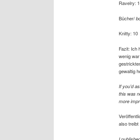
Ravelry: 
Bücher/
b
Knitty: 10
Fazit: Ich
wenig war 
gestrickte
gewaltig h
If you’d a
this was n
more impre
Veröffentl
also trei
I publishe