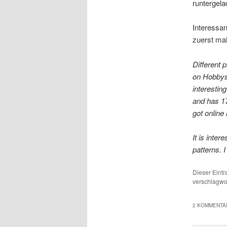
runtergela
Interessan
zuerst mal
Different 
on Hobbysc
interesting
and has 17
got online 
It is inter
patterns. 
Dieser Eint
verschlagwor
2 KOMMENTAR