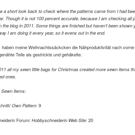
ke a short look back to check where the patterns came from I had be
ear. Though it is not 100 percent accurate, because I am checking all p
n the blog in 2011. Some things are finished but haven’t been shown y
way I am doing it every year, so it evens out in the end.
 haben meine Weihnachtssäckcken die Nähproduktivität nach vorne 
genähte Teile als gestrickte und gehäkelte.
011 all my sewn little bags for Christmas created more sewn items th
ed ones.
/
Sewn Items:
hnitt/
Own Pattern
: 9
eiderin Forum/
Hobbyschneiderin Web Site
: 20