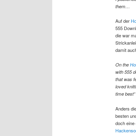
them…
Auf der
Ho
555 Downlo
die war ma
Strickanle
damit auch
On the
Ho
with 555 d
that was fe
loved knit
time best“
Anders die
besten un
doch eine 
Hackenso