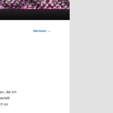
Nächster
→
n, die ich
stellt
ch so