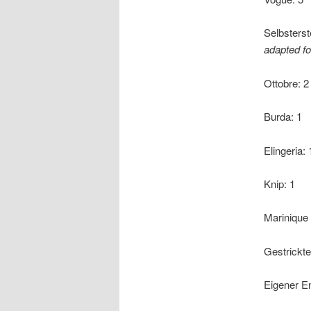
Selbsterst
adapted fo
Ottobre: 2
Burda: 1
Elingeria: 
Knip: 1
Marinique
Gestrickt
Eigener E