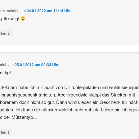
keks
schrieb
am
04.01.2012 um 14:14 Uhr
:
g-fleissig!
↓
rten
hrieb
am
05.01.2012 um 09:33 Uhr
:
eißig!
rk-Glam habe ich mir auch von Dir runtergeladen und wollte sie eigen
ihnachtsgeschenk stricken. Aber irgendwie klappt das Stricken mit
orenem doch nicht so gut. Dann wird’s eben ein Geschenk für näch
chten. Ich finde die nämlich wirklich sehr schick. Leider bin ich irge
 so der Mützentyp…
↓
rten