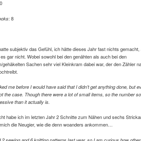
10
ooks
: 8
 hatte subjektiv das Gefühl, ich hätte dieses Jahr fast nichts gemacht,
es gar nicht. Wobei sowohl bei den genähten als auch bei den
n/gehäkelten Sachen sehr viel Kleinkram dabei war, der den Zähler na
ochtreibt.
sked me before I would have said that I didn’t get anything done, but ev
ot the case. Though there were a lot of small items, so the number s
ssive than it actually is.
icht habe ich im letzten Jahr 2 Schnitte zum Nähen und sechs Stricka
bt mich die Neugier, wie die denn woanders ankommen…
d 2 sewing and 6 knitting patterns last year, so I am curious how other