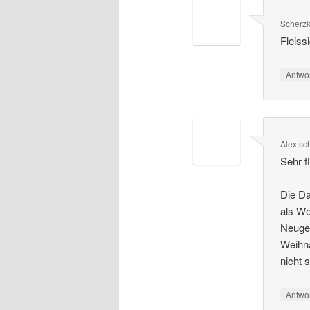
Scherz
Fleissi
Antwo
Alex
sc
Sehr fl
Die Da
als We
Neugeb
Weihna
nicht
Antwo