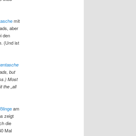
tasche
mit
ads, aber
ei den
. (Und ist
kentasche
ads, but
ss.)
Most
 the „all
ßlinge
am
s zeigt
ch die
40 Mal