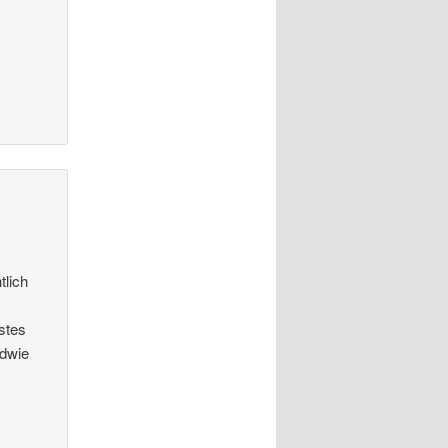
tlich
stes
ndwie