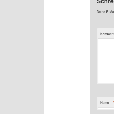
Schre
Deine E-Mai
Komment
Name