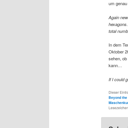
um genau 
Again new
hexagons. 
total numb
In dem Tem
Oktober 20
sehen, ob 
kann…
If I could
Dieser Eint
Beyond the
Maschenku
Lesezeichen