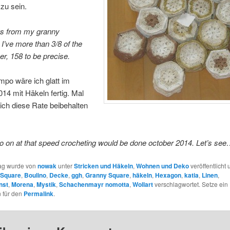
zu sein.
s from my granny
I’ve more than 3/8 of the
er, 158 to be precise.
po wäre ich glatt im
14 mit Häkeln fertig. Mal
ich diese Rate beibehalten
 go on at that speed crocheting would be done october 2014. Let’s se
rag wurde von
nowak
unter
Stricken und Häkeln
,
Wohnen und Deko
veröffentlicht 
 Square
,
Boulino
,
Decke
,
ggh
,
Granny Square
,
häkeln
,
Hexagon
,
katia
,
Linen
,
nst
,
Morena
,
Mystik
,
Schachenmayr nomotta
,
Wollart
verschlagwortet. Setze ein
 für den
Permalink
.