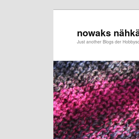
Zum
primären
Inhalt
nowaks nähk
springen
Just another Blogs der Hobbys