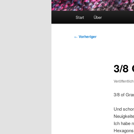
Hauptmenü
Start
Über
Beitragsnavigation
←
Vorheriger
3/8
Veröffentlic
3/8 of Gra
Und schon
Neuigkeit
Ich habe n
Hexagons 