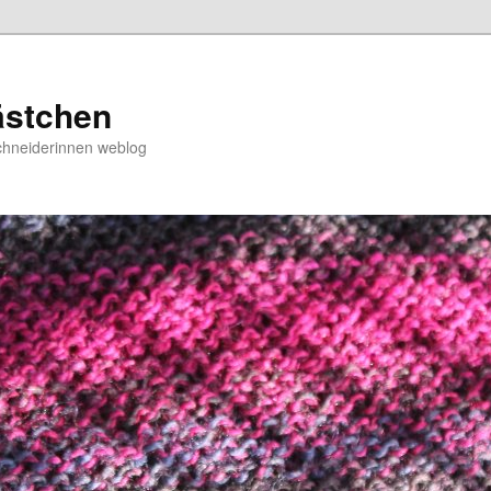
ästchen
chneiderinnen weblog