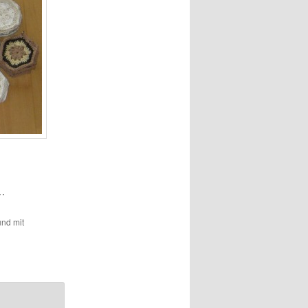
e…
und mit