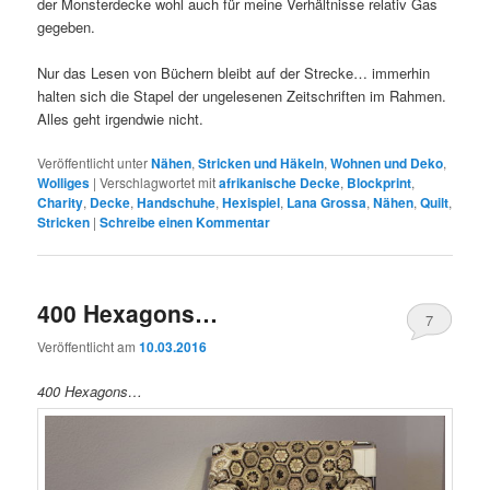
der Monsterdecke wohl auch für meine Verhältnisse relativ Gas
gegeben.
Nur das Lesen von Büchern bleibt auf der Strecke… immerhin
halten sich die Stapel der ungelesenen Zeitschriften im Rahmen.
Alles geht irgendwie nicht.
Veröffentlicht unter
Nähen
,
Stricken und Häkeln
,
Wohnen und Deko
,
Wolliges
|
Verschlagwortet mit
afrikanische Decke
,
Blockprint
,
Charity
,
Decke
,
Handschuhe
,
Hexispiel
,
Lana Grossa
,
Nähen
,
Quilt
,
Stricken
|
Schreibe einen Kommentar
400 Hexagons…
7
Veröffentlicht am
10.03.2016
400 Hexagons…