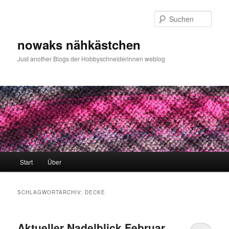
Zum
Zum
primären
sekundären
Such
Inhalt
Inhalt
springen
springen
nowaks nähkästchen
Just another Blogs der Hobbyschneiderinnen weblog
Hauptmenü
Start
Über
SCHLAGWORTARCHIV:
DECKE
Aktueller Nadelblick Februar