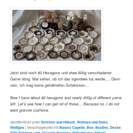
Jetzt sind noch 80 Hexagons und etwa 600g verschiedener
Garne übrig. Mal sehen, ob ich das irgendwie los werde…. Denn
nein, ich mag keine gehäktelten Sofakissen…
Now I have about 80 hexagons and nearly 600g of different yarns
left. Let’s see how I can get rid of those… Because no, I do not
want grannie cushions.
Veröffentlicht unter
Stricken und Häkeln
,
Wohnen und Deko
,
Wolliges
|
Verschlagwortet mit
Basics Capello
,
Bea
,
Boulino
,
Decke
,
Edie Eckman
,
ggh
,
Grannie Squares
,
Häkeldecke
,
häkeln
,