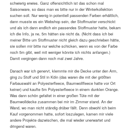
schwierig erwies. Ganz offensichtlich ist das schon mal
Saisonware, so dass man es bitte nur in der Winterkollektion
suchen soll. Nur wenig in potentiell passenden Farben erhältlich,
dann musste es ein Webshop sein, der Stoffmuster verschickt
und als ich dann endlich ein passendes Stoffmuster hatte, bekam
ich die Info, ja ne, 5m hätten sie nicht da. (Nicht dass ich bei
meiner Bitte um Stoffmuster nicht gleich dazu geschrieben hätte,
sie sollen mir bitte nur welche schicken, wenn es von der Farbe
noch 5m gibt, weil mit weniger könnte ich nichts anfangen.)
Damit vergingen dann noch mal zwei Jahre.
Danach war ich genervt, klemmte mir die Decke unter den Arm,
ging zu Stoff und Stil in Köln (das waren die mit der größten
Farbauswahl an Polyesterfleece, Baumwollfleece hatte vor Ort
keiner) und kaufte 5m Polyesterfleece in einem dunklen Orange.
Was dann schön gefaltet in einer großen Tüte mit der
Baumwolldecke zusammen bei mir im Zimmer stand. An der
Wand, wo man nicht ständig drüber fällt. Denn obwohl ich beim
Kauf vorgenommen hatte, sofort loszulegen, kamen mir viele
andere Projekte dazwischen, die mal wieder unerwartet und
dringend waren.