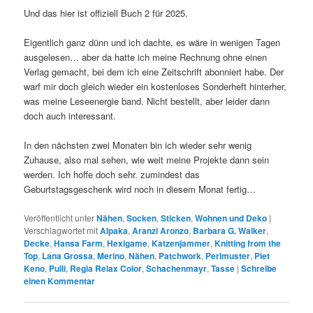
Und das hier ist offiziell Buch 2 für 2025.
Eigentlich ganz dünn und ich dachte, es wäre in wenigen Tagen
ausgelesen… aber da hatte ich meine Rechnung ohne einen
Verlag gemacht, bei dem ich eine Zeitschrift abonniert habe. Der
warf mir doch gleich wieder ein kostenloses Sonderheft hinterher,
was meine Leseenergie band. Nicht bestellt, aber leider dann
doch auch interessant.
In den nächsten zwei Monaten bin ich wieder sehr wenig
Zuhause, also mal sehen, wie weit meine Projekte dann sein
werden. Ich hoffe doch sehr. zumindest das
Geburtstagsgeschenk wird noch in diesem Monat fertig…
Veröffentlicht unter
Nähen
,
Socken
,
Sticken
,
Wohnen und Deko
|
Verschlagwortet mit
Alpaka
,
Aranzi Aronzo
,
Barbara G. Walker
,
Decke
,
Hansa Farm
,
Hexigame
,
Katzenjammer
,
Knitting from the
Top
,
Lana Grossa
,
Merino
,
Nähen
,
Patchwork
,
Perlmuster
,
Piet
Keno
,
Pulli
,
Regia Relax Color
,
Schachenmayr
,
Tasse
|
Schreibe
einen Kommentar