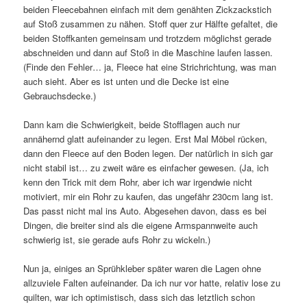
beiden Fleecebahnen einfach mit dem genähten Zickzackstich
auf Stoß zusammen zu nähen. Stoff quer zur Hälfte gefaltet, die
beiden Stoffkanten gemeinsam und trotzdem möglichst gerade
abschneiden und dann auf Stoß in die Maschine laufen lassen.
(Finde den Fehler… ja, Fleece hat eine Strichrichtung, was man
auch sieht. Aber es ist unten und die Decke ist eine
Gebrauchsdecke.)
Dann kam die Schwierigkeit, beide Stofflagen auch nur
annähernd glatt aufeinander zu legen. Erst Mal Möbel rücken,
dann den Fleece auf den Boden legen. Der natürlich in sich gar
nicht stabil ist… zu zweit wäre es einfacher gewesen. (Ja, ich
kenn den Trick mit dem Rohr, aber ich war irgendwie nicht
motiviert, mir ein Rohr zu kaufen, das ungefähr 230cm lang ist.
Das passt nicht mal ins Auto. Abgesehen davon, dass es bei
Dingen, die breiter sind als die eigene Armspannweite auch
schwierig ist, sie gerade aufs Rohr zu wickeln.)
Nun ja, einiges an Sprühkleber später waren die Lagen ohne
allzuviele Falten aufeinander. Da ich nur vor hatte, relativ lose zu
quilten, war ich optimistisch, dass sich das letztlich schon