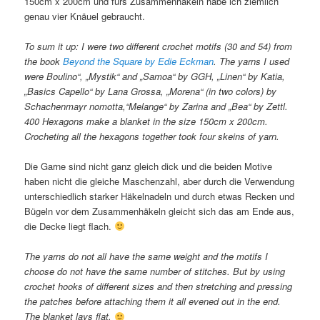
150cm x 200cm und fürs Zusammenhäkeln habe ich ziemlich
genau vier Knäuel gebraucht.
To sum it up: I were two different crochet motifs (30 and 54) from
the book
Beyond the Square by Edie Eckman
. The yarns I used
were Boulino“, „Mystik“ and „Samoa“ by GGH, „Linen“ by Katia,
„Basics Capello“ by Lana Grossa, „Morena“ (in two colors) by
Schachenmayr nomotta,“Melange“ by Zarina and „Bea“ by Zettl.
400 Hexagons make a blanket in the size 150cm x 200cm.
Crocheting all the hexagons together took four skeins of yarn.
Die Garne sind nicht ganz gleich dick und die beiden Motive
haben nicht die gleiche Maschenzahl, aber durch die Verwendung
unterschiedlich starker Häkelnadeln und durch etwas Recken und
Bügeln vor dem Zusammenhäkeln gleicht sich das am Ende aus,
die Decke liegt flach.
The yarns do not all have the same weight and the motifs I
choose do not have the same number of stitches. But by using
crochet hooks of different sizes and then stretching and pressing
the patches before attaching them it all evened out in the end.
The blanket lays flat.