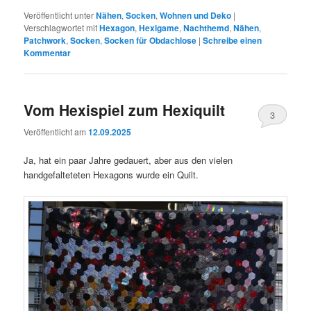
Veröffentlicht unter
Nähen
,
Socken
,
Wohnen und Deko
|
Verschlagwortet mit
Hexagon
,
Hexigame
,
Nachthemd
,
Nähen
,
Patchwork
,
Socken
,
Socken für Obdachlose
|
Schreibe einen
Kommentar
Vom Hexispiel zum Hexiquilt
3
Veröffentlicht am
12.09.2025
Ja, hat ein paar Jahre gedauert, aber aus den vielen
handgefalteteten Hexagons wurde ein Quilt.