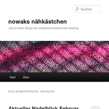
Zum
Zum
primären
sekundären
Such
Inhalt
Inhalt
springen
springen
nowaks nähkästchen
Just another Blogs der Hobbyschneiderinnen weblog
Hauptmenü
Start
Über
SCHLAGWORTARCHIV:
HEXAGON
Aktueller Nadelblick Februar