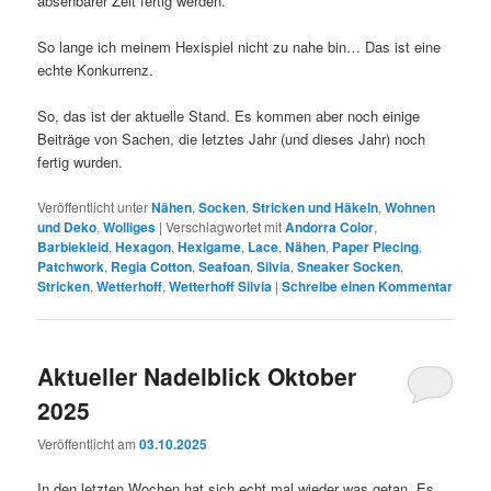
absehbarer Zeit fertig werden.
So lange ich meinem Hexispiel nicht zu nahe bin… Das ist eine
echte Konkurrenz.
So, das ist der aktuelle Stand. Es kommen aber noch einige
Beiträge von Sachen, die letztes Jahr (und dieses Jahr) noch
fertig wurden.
Veröffentlicht unter
Nähen
,
Socken
,
Stricken und Häkeln
,
Wohnen
und Deko
,
Wolliges
|
Verschlagwortet mit
Andorra Color
,
Barbiekleid
,
Hexagon
,
Hexigame
,
Lace
,
Nähen
,
Paper Piecing
,
Patchwork
,
Regia Cotton
,
Seafoan
,
Silvia
,
Sneaker Socken
,
Stricken
,
Wetterhoff
,
Wetterhoff Silvia
|
Schreibe einen Kommentar
Aktueller Nadelblick Oktober
2025
Veröffentlicht am
03.10.2025
In den letzten Wochen hat sich echt mal wieder was getan. Es