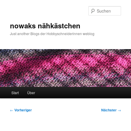
Zum
primären
Such
Inhalt
springen
nowaks nähkästchen
Just another Blogs der Hobbyschneiderinnen weblog
Hauptmenü
Start
Über
Beitragsnavigation
←
Vorheriger
Nächster
→