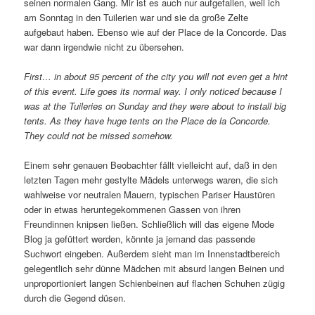
seinen normalen Gang. Mir ist es auch nur aufgefallen, weil ich
am Sonntag in den Tuilerien war und sie da große Zelte
aufgebaut haben. Ebenso wie auf der Place de la Concorde. Das
war dann irgendwie nicht zu übersehen.
First… in about 95 percent of the city you will not even get a hint
of this event. Life goes its normal way. I only noticed because I
was at the Tuileries on Sunday and they were about to install big
tents. As they have huge tents on the Place de la Concorde.
They could not be missed somehow.
Einem sehr genauen Beobachter fällt vielleicht auf, daß in den
letzten Tagen mehr gestylte Mädels unterwegs waren, die sich
wahlweise vor neutralen Mauern, typischen Pariser Haustüren
oder in etwas heruntegekommenen Gassen von ihren
Freundinnen knipsen ließen. Schließlich will das eigene Mode
Blog ja gefüttert werden, könnte ja jemand das passende
Suchwort eingeben. Außerdem sieht man im Innenstadtbereich
gelegentlich sehr dünne Mädchen mit absurd langen Beinen und
unproportioniert langen Schienbeinen auf flachen Schuhen zügig
durch die Gegend düsen.