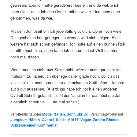
gewesen, aber ich hatte gerade erst bestellt und da wußte ich
noch nicht, dass ich den Overall nähen wollte. Und habe dann
genommen, was da war.)
Mit dem Jumpsuit bin ich jedenfalls glücklich. Ob er noch viele
Gelegenheiten hat, getragen zu werden wird sich zeigen. Eine
weitere hat sich schon gefunden. Ich hoffe auf einen dünnen Rolli
in mitternachtblau, dann kann ich es zumindest Weihnachten
noch mal tragen.
Wenn man ihn nicht aus Seide näht, wäre er auch gar nicht so
mühsam zu nähen, ich überlege daher grade noch, ob ich das
vielleicht mal noch aus einem afrikanischen Stoff nähe… könnte
auch gut aussehen. (Allerdings habe ich noch einen anderen
Overall-Schnitt gekauft… und der Nähplan für das nächste Jahr
eigentlich schon voll…. na mal sehen.)
Veröffentlicht unter
Mode
,
Nähen
,
Schnittkritik
|
Verschlagwortet mit
Jumpsuit
,
Nähen
,
Overall
,
Seide
,
V1617
,
Vogue
,
Zandra Rhodes
|
Schreibe einen Kommentar