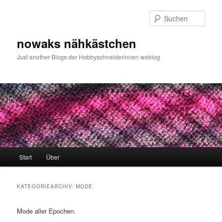
Zum
Zum
primären
sekundären
Such
Inhalt
Inhalt
springen
springen
nowaks nähkästchen
Just another Blogs der Hobbyschneiderinnen weblog
Hauptmenü
Start
Über
KATEGORIEARCHIV:
MODE
Mode aller Epochen.