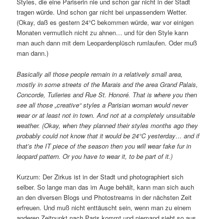
Styles, die eine Pariserin nie und schon gar nicht in der Stadt
tragen würde. Und schon gar nicht bei unpassendem Wetter.
(Okay, daß es gestern 24°C bekommen würde, war vor einigen
Monaten vermutlich nicht zu ahnen… und für den Style kann
man auch dann mit dem Leopardenplüsch rumlaufen. Oder muß
man dann.)
Basically all those people remain in a relatively small area,
mostly in some streets of the Marais and the area Grand Palais,
Concorde, Tuileries and Rue St. Honoré. That is where you then
see all those „creative“ styles a Parisian woman would never
wear or at least not in town. And not at a completely unsuitable
weather. (Okay, when they planned their styles months ago they
probably could not know that it would be 24°C yesterday… and if
that’s the IT piece of the season then you will wear fake fur in
leopard pattern. Or you have to wear it, to be part of it.)
Kurzum: Der Zirkus ist in der Stadt und photographiert sich
selber. So lange man das im Auge behält, kann man sich auch
an den diversen Blogs und Photostreams in der nächsten Zeit
erfreuen. Und muß nicht enttäuscht sein, wenn man zu einem
anderen Zeitpunkt nach Paris kommt und niemand sieht so aus.