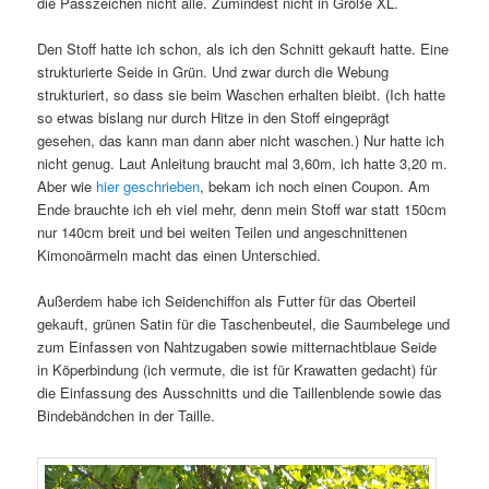
die Passzeichen nicht alle. Zumindest nicht in Größe XL.
Den Stoff hatte ich schon, als ich den Schnitt gekauft hatte. Eine
strukturierte Seide in Grün. Und zwar durch die Webung
strukturiert, so dass sie beim Waschen erhalten bleibt. (Ich hatte
so etwas bislang nur durch Hitze in den Stoff eingeprägt
gesehen, das kann man dann aber nicht waschen.) Nur hatte ich
nicht genug. Laut Anleitung braucht mal 3,60m, ich hatte 3,20 m.
Aber wie
hier geschrieben
, bekam ich noch einen Coupon. Am
Ende brauchte ich eh viel mehr, denn mein Stoff war statt 150cm
nur 140cm breit und bei weiten Teilen und angeschnittenen
Kimonoärmeln macht das einen Unterschied.
Außerdem habe ich Seidenchiffon als Futter für das Oberteil
gekauft, grünen Satin für die Taschenbeutel, die Saumbelege und
zum Einfassen von Nahtzugaben sowie mitternachtblaue Seide
in Köperbindung (ich vermute, die ist für Krawatten gedacht) für
die Einfassung des Ausschnitts und die Taillenblende sowie das
Bindebändchen in der Taille.