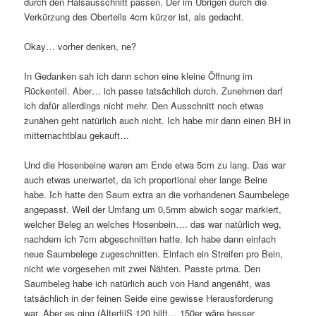
durch den Halsausschnitt passen. Der im Übrigen durch die
Verkürzung des Oberteils 4cm kürzer ist, als gedacht.
Okay… vorher denken, ne?
In Gedanken sah ich dann schon eine kleine Öffnung im
Rückenteil. Aber… ich passe tatsächlich durch. Zunehmen darf
ich dafür allerdings nicht mehr. Den Ausschnitt noch etwas
zunähen geht natürlich auch nicht. Ich habe mir dann einen BH in
mitternachtblau gekauft…
Und die Hosenbeine waren am Ende etwa 5cm zu lang. Das war
auch etwas unerwartet, da ich proportional eher lange Beine
habe. Ich hatte den Saum extra an die vorhandenen Saumbelege
angepasst. Weil der Umfang um 0,5mm abwich sogar markiert,
welcher Beleg an welches Hosenbein…. das war natürlich weg,
nachdem ich 7cm abgeschnitten hatte. Ich habe dann einfach
neue Saumbelege zugeschnitten. Einfach ein Streifen pro Bein,
nicht wie vorgesehen mit zwei Nähten. Passte prima. Den
Saumbeleg habe ich natürlich auch von Hand angenäht, was
tatsächlich in der feinen Seide eine gewisse Herausforderung
war. Aber es ging (AlterfilS 120 hilft… 150er wäre besser