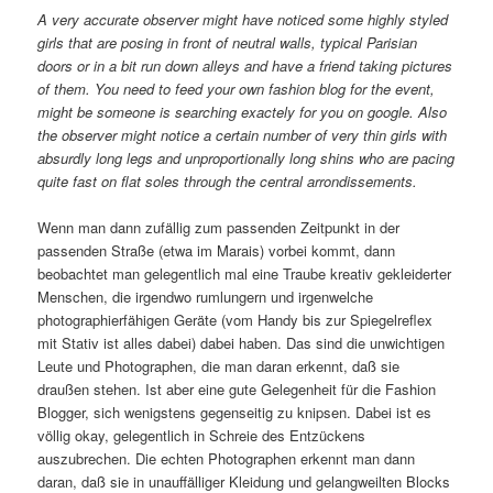
A very accurate observer might have noticed some highly styled
girls that are posing in front of neutral walls, typical Parisian
doors or in a bit run down alleys and have a friend taking pictures
of them. You need to feed your own fashion blog for the event,
might be someone is searching exactely for you on google. Also
the observer might notice a certain number of very thin girls with
absurdly long legs and unproportionally long shins who are pacing
quite fast on flat soles through the central arrondissements.
Wenn man dann zufällig zum passenden Zeitpunkt in der
passenden Straße (etwa im Marais) vorbei kommt, dann
beobachtet man gelegentlich mal eine Traube kreativ gekleiderter
Menschen, die irgendwo rumlungern und irgenwelche
photographierfähigen Geräte (vom Handy bis zur Spiegelreflex
mit Stativ ist alles dabei) dabei haben. Das sind die unwichtigen
Leute und Photographen, die man daran erkennt, daß sie
draußen stehen. Ist aber eine gute Gelegenheit für die Fashion
Blogger, sich wenigstens gegenseitig zu knipsen. Dabei ist es
völlig okay, gelegentlich in Schreie des Entzückens
auszubrechen. Die echten Photographen erkennt man dann
daran, daß sie in unauffälliger Kleidung und gelangweilten Blocks