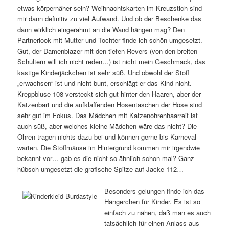
etwas körpernäher sein? Weihnachtskarten im Kreuzstich sind
mir dann definitiv zu viel Aufwand. Und ob der Beschenke das
dann wirklich eingerahmt an die Wand hängen mag? Den
Partnerlook mit Mutter und Tochter finde ich schön umgesetzt.
Gut, der Damenblazer mit den tiefen Revers (von den breiten
Schultern will ich nicht reden…) ist nicht mein Geschmack, das
kastige Kinderjäckchen ist sehr süß. Und obwohl der Stoff
„erwachsen“ ist und nicht bunt, erschlägt er das Kind nicht.
Kreppbluse 108 versteckt sich gut hinter den Haaren, aber der
Katzenbart und die aufklaffenden Hosentaschen der Hose sind
sehr gut im Fokus. Das Mädchen mit Katzenohrenhaarreif ist
auch süß, aber welches kleine Mädchen wäre das nicht? Die
Ohren tragen nichts dazu bei und können gerne bis Karneval
warten. Die Stoffmäuse im Hintergrund kommen mir irgendwie
bekannt vor… gab es die nicht so ähnlich schon mal? Ganz
hübsch umgesetzt die grafische Spitze auf Jacke 112…
Besonders gelungen finde ich das
Hängerchen für Kinder. Es ist so
einfach zu nähen, daß man es auch
tatsächlich für einen Anlass aus