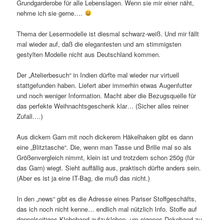
Grundgarderobe für alle Lebenslagen. Wenn sie mir einer näht,
nehme ich sie gerne….
Thema der Lesermodelle ist diesmal schwarz-weiß. Und mir fällt
mal wieder auf, daß die elegantesten und am stimmigsten
gestylten Modelle nicht aus Deutschland kommen.
Der „Atelierbesuch“ in Indien dürfte mal wieder nur virtuell
stattgefunden haben. Liefert aber immerhin etwas Augenfutter
und noch weniger Information. Macht aber die Bezugsquelle für
das perfekte Weihnachtsgeschenk klar… (Sicher alles reiner
Zufall….)
Aus dickem Garn mit noch dickerem Häkelhaken gibt es dann
eine „Blitztasche“. Die, wenn man Tasse und Brille mal so als
Größenvergleich nimmt, klein ist und trotzdem schon 250g (für
das Garn) wiegt. Sieht auffällig aus, praktisch dürfte anders sein.
(Aber es ist ja eine IT-Bag, die muß das nicht.)
In den „news“ gibt es die Adresse eines Pariser Stoffgeschäfts,
das ich noch nicht kenne… endlich mal nützlich Info. Stoffe auf
doppelseitiges Klebeband aufzukleben, um eigenes Dekoband zu