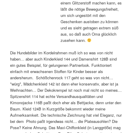
einem Glitzerstoff machen kann, es
läßt die nötige Bewegungsfreiheit,
um sich ungestört mit den
Geschenken austoben zu können
und es sieht getragen extrem süß
aus, so daß auch Oma glücklich
zusehen kann.
Die Hundebilder im Kordelrahmen muß ich so was von nicht
haben… aber auch Kinderkleid 144 und Damenshirt 128B sind
ein gutes Beispiel, für gelungenen Partnerlook. Funktioniert
einfach mit erwachsenen Stoffen für Kinder besser als
andersherum. Schößchenrock 117 geht so was von nicht…
*würg*, Mädchenkleid 142 ist dann eher konservativ, aber ist ja
Weihnachten… Der Dekokrempel ist noch mal nicht so meines…
Spitzenshirt 114 hat echte Versandhausqualitäten und
Kimonojacke 116B paßt doch eher als Bettjacke, denn unter den
Baum. Kleid 124B in Kurzgröße bekommt wieder meine
Aufmerksamkeit. Die technische Zeichnung hat viel Eleganz, nur
bei dem Photo paßt irgendwas nicht… die Plateausohlen? Die
Pose? Keine Ahnung. Das Maxi-Chiffonkleid (in Langgröße) mag