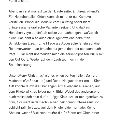
Familiensinn…
Aber dann erst mal auf zu den Bastelseite, äh „kreativ-trend“s.
Für Herzchen allen Orten kann ich mir eher nur Karneval
vorstellen. Wobei die Modelle vom Laufsteg sogar nicht
uninteressante grafische Varianten zeigen. Und daß ein
Herzchen-yoyo so einfach selber zu machen geht, wußte ich
nicht. Das geht also auch ohne irgendwelche gekauften
Schablonensätze… Eine Fliege als Accessoire ist ein schöner
Resteverwerter, man bräuche nur jemanden, der sie dann auch
trägt… Gar nicht überzeugen mich die zerschnippelten Pullis mit
den Cut Outs. Weder auf dem Laufsteg, noch in der
Bastelanleitung.
Unter „Merry Christmas“ gibt es einen bunten Teller: Damen,
Mädchen (Größe 98-122) und Deko. Na gucken wir mal… Shirt
128 könnte durch die überlangen Ärmel elegant aussehen, auf
dem Photo wirkt es leider nur knittrig. Wobei das andererseits
auch realistisch sein dürfte… *gg* Kleid 121 ist mir irgendwie zu
brav, 129 sieht in der technischen Zeichnung interessant und
schlicht-raffiniert aus, auf dem Photo leider nur fade. Keine
Ahnung, wieso? Vielleicht müßte die Paßform am Oberkörper