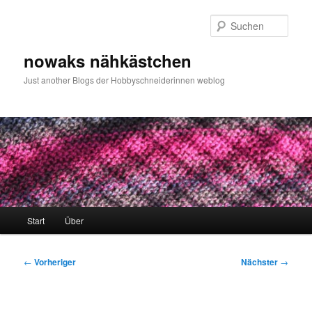
Zum
primären
Such
Inhalt
springen
nowaks nähkästchen
Just another Blogs der Hobbyschneiderinnen weblog
Hauptmenü
Start
Über
Beitragsnavigation
←
Vorheriger
Nächster
→