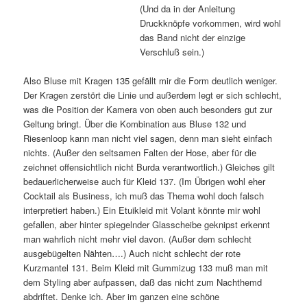
(Und da in der Anleitung
Druckknöpfe vorkommen, wird wohl
das Band nicht der einzige
Verschluß sein.)
Also Bluse mit Kragen 135 gefällt mir die Form deutlich weniger.
Der Kragen zerstört die Linie und außerdem legt er sich schlecht,
was die Position der Kamera von oben auch besonders gut zur
Geltung bringt. Über die Kombination aus Bluse 132 und
Riesenloop kann man nicht viel sagen, denn man sieht einfach
nichts. (Außer den seltsamen Falten der Hose, aber für die
zeichnet offensichtlich nicht Burda verantwortlich.) Gleiches gilt
bedauerlicherweise auch für Kleid 137. (Im Übrigen wohl eher
Cocktail als Business, ich muß das Thema wohl doch falsch
interpretiert haben.) Ein Etuikleid mit Volant könnte mir wohl
gefallen, aber hinter spiegelnder Glasscheibe geknipst erkennt
man wahrlich nicht mehr viel davon. (Außer dem schlecht
ausgebügelten Nähten….) Auch nicht schlecht der rote
Kurzmantel 131. Beim Kleid mit Gummizug 133 muß man mit
dem Styling aber aufpassen, daß das nicht zum Nachthemd
abdriftet. Denke ich. Aber im ganzen eine schöne