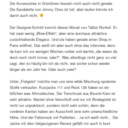
Die Accessoires in Grüntönen fesseln mich auch nicht gerade.
Die Sandalette von Jimmy Choo ist toll, aber laufen könnte ich
damit auch nicht.
Der Designer-Schnitt kommt diesen Monat von Talbot Runhof. Er
hat zwar wenig „Wow-Effekt“, aber eine durchaus attraktive
zurückhaltende Eleganz. Und sie haben gerade einen Shop in
Paris eröffnet. Das weiß ich aber auch ohne das Interview, denn
da kam ich vor wenigen Wochen vorbei und dachte „die waren da
doch noch nicht immer, oder?“. Was allerdings nicht ganz so viel
sagt, den so häufig bin ich da nicht, war sicher schon wieder
länger als ein Jahr her. Oder auch zwei?
Unter „Freigeist“ möchte man uns eine wilde Mischung opulenter
Stoffe verkaufen. Kurzjacke 111 und Rock 126 haben so ein
bißchen was Altmodisches. Der Trenchcoat aus Bouclé Karo ist
sehr attraktiv. Mantel ohne Verschluß und nur mit Bindegürtel ist
nicht nur unpraktisch, sondern nicht sehr schön, denn die
vorderen Kanten haben am Ausschnitt eine sehr unterschiedliche
Höhe. Und der Faltenrock mit Pailletten… na ich weiß nicht… Die
Jacke mit dem tiefgezogenen Revers gefällt mir auch in bunt