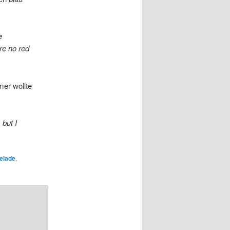
e
are no red
mer wollte
 but I
elade
,