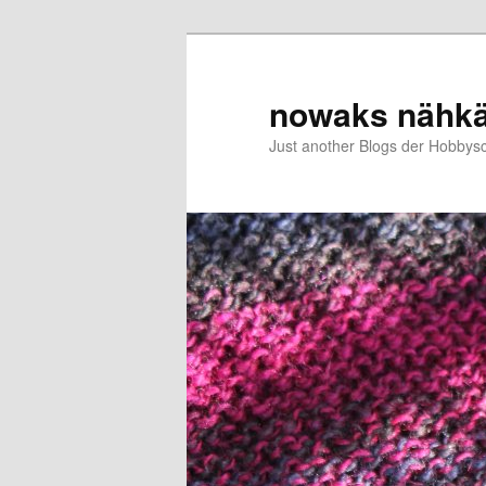
Zum
primären
Inhalt
nowaks nähk
springen
Just another Blogs der Hobbys