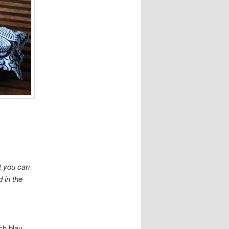
at you can
d in the
ch blau