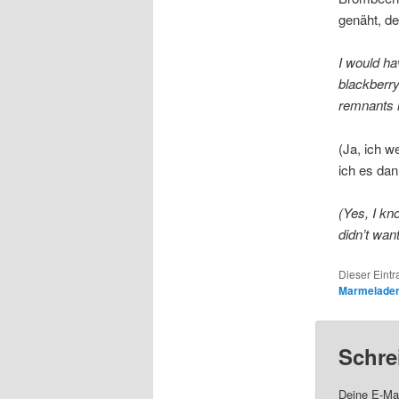
genäht, de
I would ha
blackberry
remnants l
(Ja, ich w
ich es dan
(Yes, I kn
didn’t wan
Dieser Eint
Marmeladen
Schre
Deine E-Mai