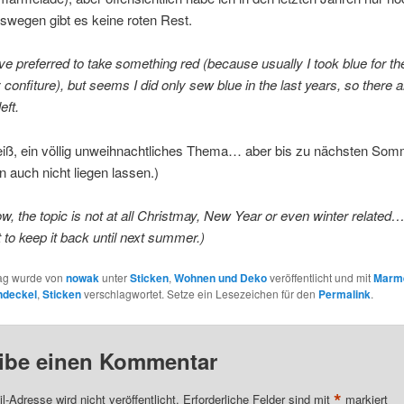
swegen gibt es keine roten Rest.
ve preferred to take something red (because usually I took blue for th
 confiture), but seems I did only sew blue in the last years, so there 
eft.
eiß, ein völlig unweihnachtliches Thema… aber bis zu nächsten Som
n auch nicht liegen lassen.)
ow, the topic is not at all Christmay, New Year or even winter related…
t to keep it back until next summer.)
rag wurde von
nowak
unter
Sticken
,
Wohnen und Deko
veröffentlicht und mit
Marm
deckel
,
Sticken
verschlagwortet. Setze ein Lesezeichen für den
Permalink
.
ibe einen Kommentar
*
l-Adresse wird nicht veröffentlicht.
Erforderliche Felder sind mit
markiert