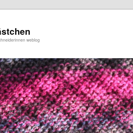
ästchen
chneiderinnen weblog