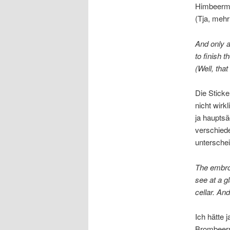
Himbeerma
(Tja, mehr
And only a
to finish t
(Well, tha
Die Sticke
nicht wirk
ja hauptsä
verschiede
unterschei
The embroi
see at a g
cellar. And
Ich hätte 
Brombeerma