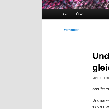
Hauptmenü
Start
Über
Beitragsnavigation
←
Vorheriger
Und
gle
Veröffentlic
And the ra
Und nur we
es dann au