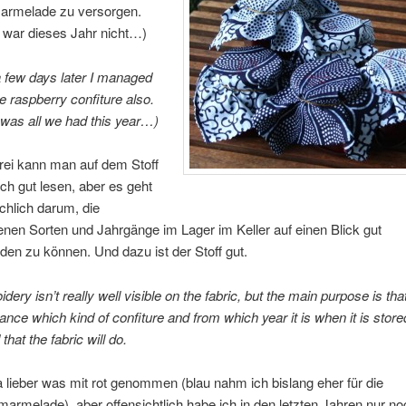
rmelade zu versorgen.
 war dieses Jahr nicht…)
 few days later I managed
he raspberry confiture also.
t was all we had this year…)
rei kann man auf dem Stoff
lich gut lesen, aber es geht
chlich darum, die
nen Sorten und Jahrgänge im Lager im Keller auf einen Blick gut
den zu können. Und dazu ist der Stoff gut.
dery isn’t really well visible on the fabric, but the main purpose is th
lance which kind of confiture and from which year it is when it is store
 that the fabric will do.
ja lieber was mit rot genommen (blau nahm ich bislang eher für die
rmelade), aber offensichtlich habe ich in den letzten Jahren nur no