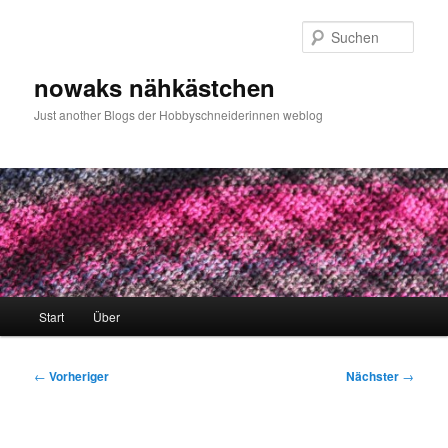
Zum
primären
Such
Inhalt
springen
nowaks nähkästchen
Just another Blogs der Hobbyschneiderinnen weblog
Hauptmenü
Start
Über
Beitragsnavigation
←
Vorheriger
Nächster
→