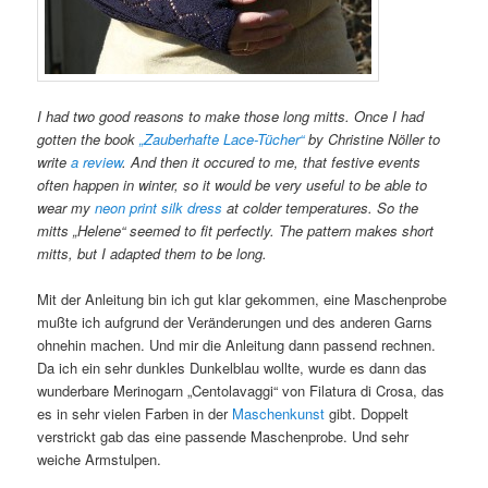
I had two good reasons to make those long mitts. Once I had
gotten the book
„Zauberhafte Lace-Tücher“
by Christine Nöller to
write
a review
. And then it occured to me, that festive events
often happen in winter, so it would be very useful to be able to
wear my
neon print silk dress
at colder temperatures. So the
mitts „Helene“ seemed to fit perfectly. The pattern makes short
mitts, but I adapted them to be long.
Mit der Anleitung bin ich gut klar gekommen, eine Maschenprobe
mußte ich aufgrund der Veränderungen und des anderen Garns
ohnehin machen. Und mir die Anleitung dann passend rechnen.
Da ich ein sehr dunkles Dunkelblau wollte, wurde es dann das
wunderbare Merinogarn „Centolavaggi“ von Filatura di Crosa, das
es in sehr vielen Farben in der
Maschenkunst
gibt. Doppelt
verstrickt gab das eine passende Maschenprobe. Und sehr
weiche Armstulpen.