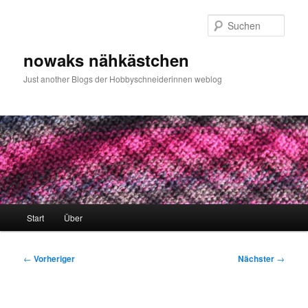
Zum
primären
Such
Inhalt
springen
nowaks nähkästchen
Just another Blogs der Hobbyschneiderinnen weblog
Hauptmenü
Start
Über
Beitragsnavigation
←
Vorheriger
Nächster
→