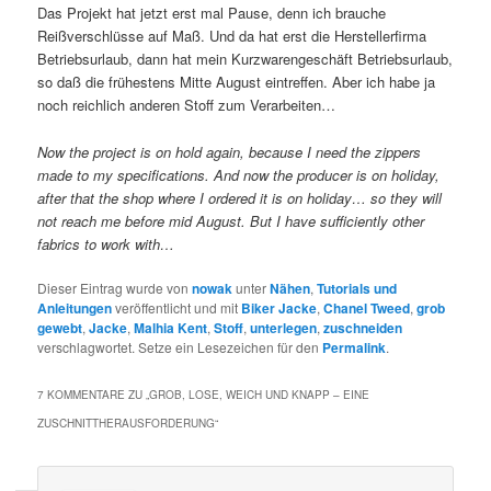
Das Projekt hat jetzt erst mal Pause, denn ich brauche
Reißverschlüsse auf Maß. Und da hat erst die Herstellerfirma
Betriebsurlaub, dann hat mein Kurzwarengeschäft Betriebsurlaub,
so daß die frühestens Mitte August eintreffen. Aber ich habe ja
noch reichlich anderen Stoff zum Verarbeiten…
Now the project is on hold again, because I need the zippers
made to my specifications. And now the producer is on holiday,
after that the shop where I ordered it is on holiday… so they will
not reach me before mid August. But I have sufficiently other
fabrics to work with…
Dieser Eintrag wurde von
nowak
unter
Nähen
,
Tutorials und
Anleitungen
veröffentlicht und mit
Biker Jacke
,
Chanel Tweed
,
grob
gewebt
,
Jacke
,
Malhia Kent
,
Stoff
,
unterlegen
,
zuschneiden
verschlagwortet. Setze ein Lesezeichen für den
Permalink
.
7 KOMMENTARE ZU „
GROB, LOSE, WEICH UND KNAPP – EINE
ZUSCHNITTHERAUSFORDERUNG
“