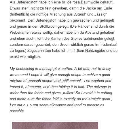
Als Unterlegstoff habe ich eine billige rosa Baumwolle gekauft.
Etwas steif, nicht zu fein gewoben, damit die Jacke am Ende
(hoffentlich) die richtige Mischung aus „Stand“ und „lässig“
bekommt. Den Unterlegstoff habe ich gewaschen und gebügelt
und genau in den Stoffbruch gelegt. (Die Ränder sind durch die
Webekanten etwas wellig, daher habe ich da Abstand gehalten
und eben auch nicht die Kanten des Stoffes aufeinander gelegt,
sondern darauf geachtet, den Bruch wirklich genau im Fadenlauf
zu legen.) Zugeschnitten habe ich mit 1,5cm Nahtzugabe und so
exakt wie möglich.
My underlining is a cheap pink cotton. A bit stiff, not fo finely
woven and I hope it will give enough shape to achive a good
mixture of „enough shape“ and „still casual“. I’ve washed and
ironed it, of course, and then folding it in half. The selvage is
wider than the fabric and gives „ruffles“ So I avoid it in cutting
and make sure the fabric fold is exactly on the straight grain.)
I’ve cut a 1.5 cm seam allowance and tried to precise as
possible.