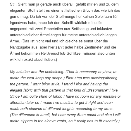
Stil. Sieht man ja gerade auch überall, gefällt mir eh und zu dem
eleganten Stoff stellt es einen stilistischen Bruch dar, wie ich das
gerne mag. Da ich von der Stoffmenge her keinen Spielraum für
irgendwas habe, habe ich den Schnitt wirklich minutiös
angepasst mit zwei Probeteilen aus Bettbezug und inklusive
unterschiedlicher Ärmellängen für meine unterschiedlich langen
Arme. (Das ist nicht viel und ich gleiche es sonst über die
Nahtzugabe aus, aber hier zählt jeder halbe Zentimeter und die
Ärmel bekommen Reißverschluß Schlitze, müssen also unten
wirklich exakt abschließen.)
My solution was the underlining. (That is necessary anyhow, to
make the vest keep any shape.) First step was drawing/altering
the pattern. I want biker style, I trend I like and having the
elegant fabric with that pattern is that kind of „dissonance“ I like.
Since I am quite short of fabric I have no room for any mistake or
alteration later so I made two muslins to get it right and even
made both sleeves of different lenghts according to my arms.
(The difference is small, but here every 5mm count and also I will
make zippers in the sleeve vents, so it really has to fit exactely.)