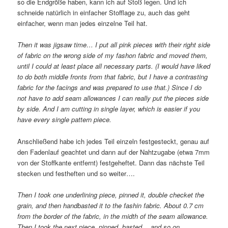
so die Endgröße haben, kann ich auf Stoß legen. Und ich
schneide natürlich in einfacher Stofflage zu, auch das geht
einfacher, wenn man jedes einzelne Teil hat.
Then it was jigsaw time… I put all pink pieces with their right side
of fabric on the wrong side of my fashon fabric and moved them,
until I could at least place all necessary parts. (I would have liked
to do both middle fronts from that fabric, but I have a contrasting
fabric for the facings and was prepared to use that.) Since I do
not have to add seam allowances I can really put the pieces side
by side. And I am cutting in single layer, which is easier if you
have every single pattern piece.
Anschließend habe ich jedes Teil einzeln festgesteckt, genau auf
den Fadenlauf geachtet und dann auf der Nahtzugabe (etwa 7mm
von der Stoffkante entfernt) festgeheftet. Dann das nächste Teil
stecken und festheften und so weiter….
Then I took one underlining piece, pinned it, double checket the
grain, and then handbasted it to the fashin fabric. About 0.7 cm
from the border of the fabric, in the midth of the seam allowance.
Then I took the next piece, pinned, basted… and so on…