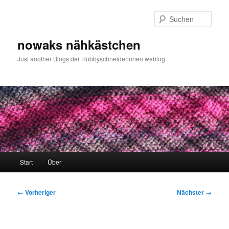
Zum
primären
Such
Inhalt
springen
nowaks nähkästchen
Just another Blogs der Hobbyschneiderinnen weblog
Hauptmenü
Start
Über
Beitragsnavigation
←
Vorheriger
Nächster
→