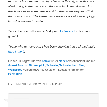
remnants from my last two tops became this piggy (with a top
also), using instructions from the book by Aranzi Aronzo. For
theclaws I used some fleece and for the noose sequins. Stuff
that was at hand. The instructions were for a sad looking piggy,
but mine wanted to smile.
Zugeschnitten hatte ich es übrigens
hier im April
schon mal
gezeigt.
Those who remember… I had been showing it in a pinned state
here in april
.
Dieser Eintrag wurde von
nowak
unter
Nähen
veröffentlicht und mit
Aranzi Aronzo
,
Nähen
,
pink
,
Schwein
,
Schweinchen
,
Tier
,
Wolljersey
verschlagwortet. Setze ein Lesezeichen für den
Permalink
.
EIN KOMMENTAR ZU „
SCHWEINCHEN IN PINK
“